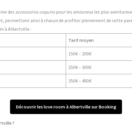
ême des
accessoires coquins
pour les amoureux les plus aventureux. 
t, permettant ainsi à chacun de profiter pleinement de cette par
 à Albertville :
Tarif moyen
150€ – 200€
250€ – 300€
350€ – 400€
Découvrir les love room à Albertville sur Booking
tville ?