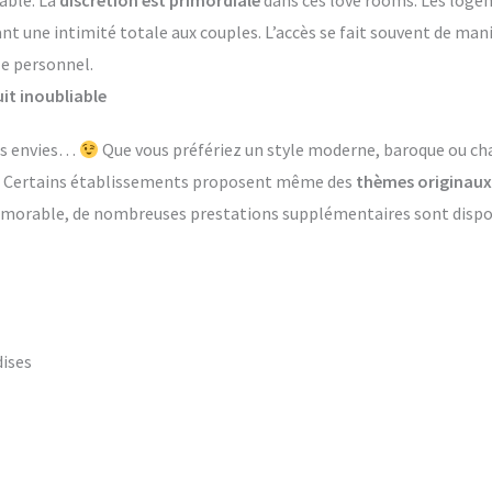
able. La
discrétion est primordiale
dans ces love rooms. Les log
ant une intimité totale aux couples. L’accès se fait souvent de ma
le personnel.
it inoubliable
les envies…
Que vous préfériez un style moderne, baroque ou ch
s. Certains établissements proposent même des
thèmes originaux
émorable, de nombreuses prestations supplémentaires sont dispon
dises