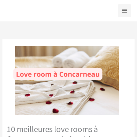
Aller
au
contenu
10 meilleures love rooms à