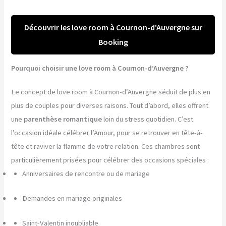
Découvrir les love room à Cournon-d’Auvergne sur
Booking
Pourquoi choisir une love room à Cournon-d’Auvergne ?
Le concept de love room à Cournon-d’Auvergne séduit de plus en
plus de couples pour diverses raisons. Tout d’abord, elles offrent
une
parenthèse romantique
loin du stress quotidien. C’est
l’occasion idéale célébrer l’Amour, pour se retrouver en tête-à-
tête et raviver la flamme de votre relation. Ces chambres sont
particulièrement prisées pour célébrer des occasions spéciales :
Anniversaires de rencontre ou de mariage
Demandes en mariage originales
Saint-Valentin inoubliable