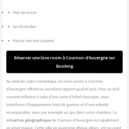
Nuit de noces
Se réconcilier
Passer une nuit coquine
Réserver une love room à Cournon-d’Auvergne sur
Booking
Au-delà du cadre romantique, les love rooms à Cournon-
d’Auvergne offrent un
excellent rapport qualité-prix
. Pour un tarif
souvent inférieur à celui d’une suite d’hôtel classique, vous
bénéficiez d’équipements haut de gamme et d’une intimité
incomparable, avec par exemple un spa dans votre chambre. La
situation géographique
de Cournon-d’Auvergne est également
un atout majeur. Cette ville en Auvergne-Rhône-Alpes, est un point