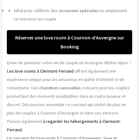
Idéal pour célébrer des
occasions spéciales
ou simplement
se retrouver en couple
Réserver une love room à Cournon-d’Auvergne sur
Booking
Envie de pimenter votre vie de couple en Auvergne-Rhône-Alpes ?
Les love rooms à Clermont-Ferrand
offrent également une
expérience unique pour les amoureux en quête d’intimité et de
romantisme. Ces
chambres sensuelles
conçues pour les couples
promettent des moments inoubliables dans un cadre luxueux et
discret. Découvrons ensemble ce concept qui séduit de plus en
plus de couples à Cournon-d’Auvergne et dans ses environs.
Pensez également
à regarder les hébergements à Clermont-
Ferrand.
Le concept de love room à Cournon-d’Auvergne : luxe et