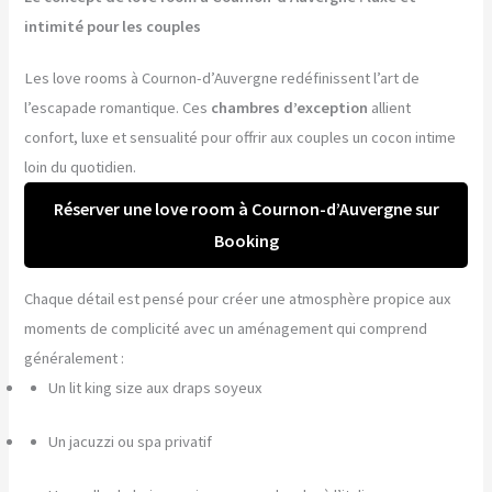
intimité pour les couples
Les love rooms à Cournon-d’Auvergne redéfinissent l’art de
l’escapade romantique. Ces
chambres d’exception
allient
confort, luxe et sensualité pour offrir aux couples un cocon intime
loin du quotidien.
Réserver une love room à Cournon-d’Auvergne sur
Booking
Chaque détail est pensé pour créer une atmosphère propice aux
moments de complicité avec un aménagement qui comprend
généralement :
Un lit king size aux draps soyeux
Un jacuzzi ou spa privatif