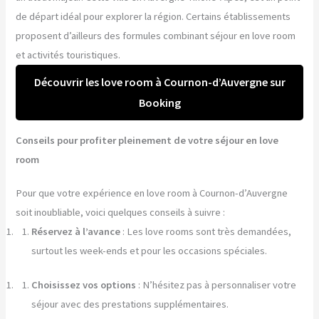
de départ idéal pour explorer la région. Certains établissements
proposent d’ailleurs des formules combinant séjour en love room
et activités touristiques.
Découvrir les love room à Cournon-d’Auvergne sur
Booking
Conseils pour profiter pleinement de votre séjour en love
room
Pour que votre expérience en love room à Cournon-d’Auvergne
soit inoubliable, voici quelques conseils à suivre :
Réservez à l’avance
: Les love rooms sont très demandées,
surtout les week-ends et pour les occasions spéciales.
Choisissez vos options
: N’hésitez pas à personnaliser votre
séjour avec des prestations supplémentaires.