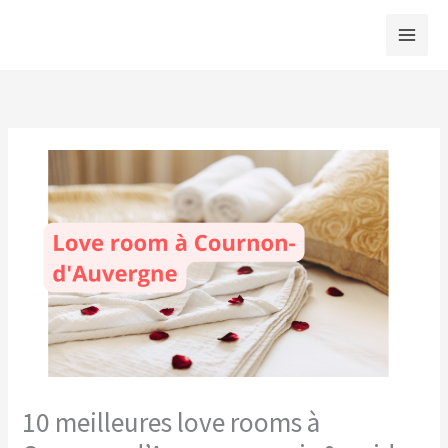
Aller
au
contenu
10 meilleures love rooms à