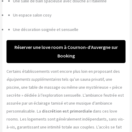
Une salle de bain spacieuse avec douche à l’italienne
Un espace salon cosy
Une décoration soignée et sensuelle
Réserver une love room à Cournon-d’Auvergne sur
Booking
Certains établissements vont encore plus loin en proposant des
équipements supplémentaires
tels qu’un sauna privatif, une
piscine, une table de massage ou même une mystérieuse « pièce
secrète » dédiée à l’exploration sensuelle. L’ambiance feutrée est
assurée par un éclairage tamisé et une musique d’ambiance
personnalisable. La
discrétion est primordiale
dans ces love
rooms. Les logements sont généralement indépendants, sans vis-
à-vis, garantissant une intimité totale aux couples. L’accès se fait