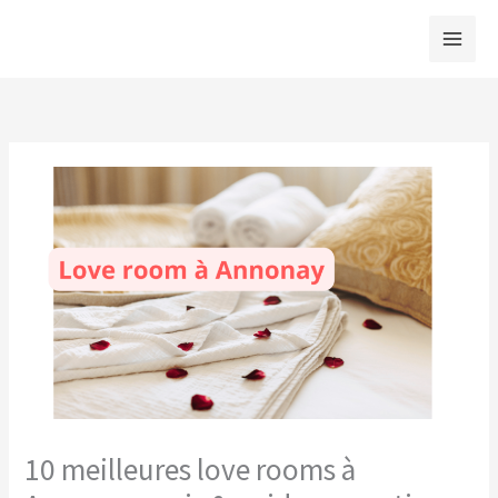
Aller
au
contenu
10 meilleures love rooms à