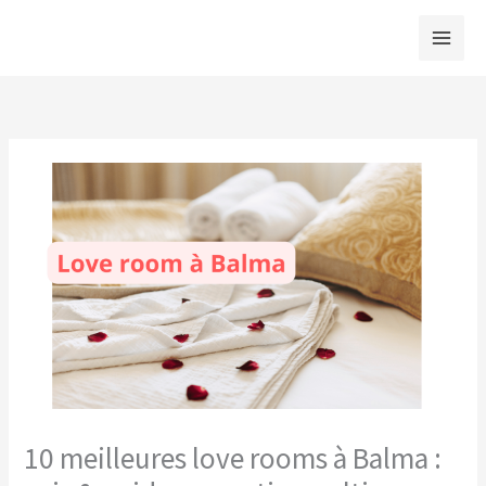
Aller
au
contenu
10 meilleures love rooms à Balma :