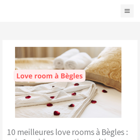
Aller
au
contenu
10 meilleures love rooms à Bègles :