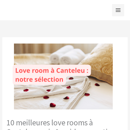
Aller
au
contenu
10 meilleures love rooms à