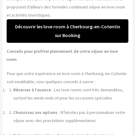
proposent d’ailleurs des formules combinant séjour en love room
et activités touristiques.
Découvrir les love room à Cherbourg-en-Cotentin
sur Booking
Conseils pour profiter pleinement de votre séjour en love
room
Pour que votre expérience en love room à Cherbourg-en-Cotentin
soit inoubliable, voici quelques conseils à suivre :
Réservez à l’avance
: Les love rooms sont très demandées,
surtout les week-ends et pour les occasions spéciales.
Choisissez vos options
: N’hésitez pas à personnaliser votre
séjour avec des prestations supplémentaires.