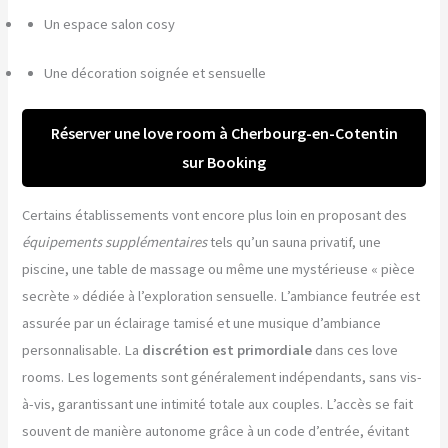
Un espace salon cosy
Une décoration soignée et sensuelle
Réserver une love room à Cherbourg-en-Cotentin
sur Booking
Certains établissements vont encore plus loin en proposant des
équipements supplémentaires
tels qu’un sauna privatif, une
piscine, une table de massage ou même une mystérieuse « pièce
secrète » dédiée à l’exploration sensuelle. L’ambiance feutrée est
assurée par un éclairage tamisé et une musique d’ambiance
personnalisable. La
discrétion est primordiale
dans ces love
rooms. Les logements sont généralement indépendants, sans vis-
à-vis, garantissant une intimité totale aux couples. L’accès se fait
souvent de manière autonome grâce à un code d’entrée, évitant