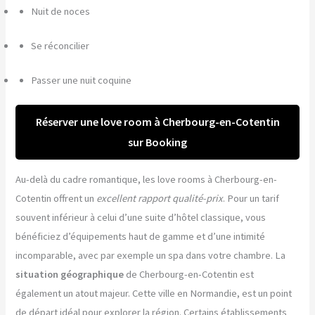
Nuit de noces
Se réconcilier
Passer une nuit coquine
Réserver une love room à Cherbourg-en-Cotentin
sur Booking
Au-delà du cadre romantique, les love rooms à Cherbourg-en-
Cotentin offrent un
excellent rapport qualité-prix
. Pour un tarif
souvent inférieur à celui d’une suite d’hôtel classique, vous
bénéficiez d’équipements haut de gamme et d’une intimité
incomparable, avec par exemple un spa dans votre chambre. La
situation géographique
de Cherbourg-en-Cotentin est
également un atout majeur. Cette ville en Normandie, est un point
de départ idéal pour explorer la région. Certains établissements