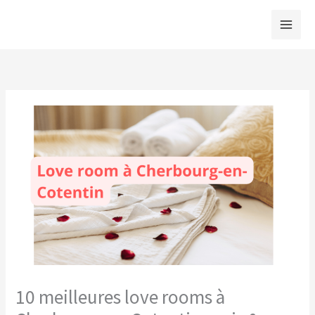
Aller
au
contenu
10 meilleures love rooms à