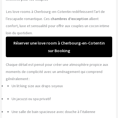
Les love rooms à Cherbourg-en-Cotentin redéfinissent l’art de
l’escapade romantique. Ces
chambres d’exception
allient
confort, luxe et sensualité pour offrir aux couples un cocon intime
loin du quotidien.
Réserver une love room à Cherbourg-en-Cotentin
sur Booking
Chaque détail est pensé pour créer une atmosphère propice aux
moments de complicité avec un aménagement qui comprend
généralement :
Un lit king size aux draps soyeux
Un jacuzzi ou spa privatif
Une salle de bain spacieuse avec douche à l’italienne