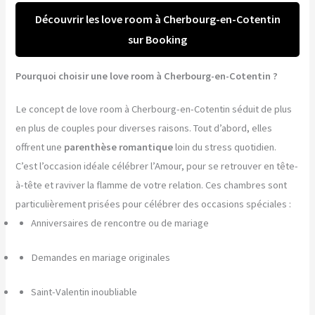
Découvrir les love room à Cherbourg-en-Cotentin
sur Booking
Pourquoi choisir une love room à Cherbourg-en-Cotentin ?
Le concept de love room à Cherbourg-en-Cotentin séduit de plus
en plus de couples pour diverses raisons. Tout d’abord, elles
offrent une
parenthèse romantique
loin du stress quotidien.
C’est l’occasion idéale célébrer l’Amour, pour se retrouver en tête-
à-tête et raviver la flamme de votre relation. Ces chambres sont
particulièrement prisées pour célébrer des occasions spéciales :
Anniversaires de rencontre ou de mariage
Demandes en mariage originales
Saint-Valentin inoubliable