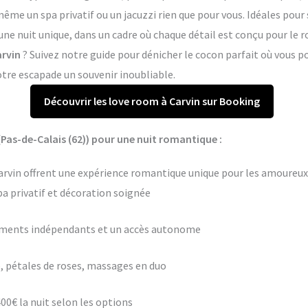
me un spa privatif ou un jacuzzi rien que pour vous. Idéales pour 
 une nuit unique, dans un cadre où chaque détail est conçu pour le
arvin
? Suivez notre guide pour dénicher le cocon parfait où vous
otre escapade un souvenir inoubliable.
Découvrir les love room à Carvin sur Booking
Pas-de-Calais (62)) pour une nuit romantique :
rvin offrent une expérience romantique unique pour les amoureux e
pa privatif et décoration soignée
ements indépendants et un accès autonome
 pétales de roses, massages en duo
400€ la nuit selon les options