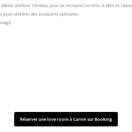
on idéale célébrer l’Amour, pour se retrouver en tête-à-tête et raviv
 pour célébrer des occasions spéciales :
ariage
Réserver une love room à Carvin sur Booking