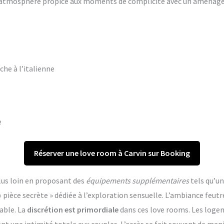
ne atmosphère propice aux moments de complicité avec un aména
che à l’italienne
e
Réserver une love room à Carvin sur Booking
lus loin en proposant des
équipements supplémentaires
tels qu’un
èce secrète » dédiée à l’exploration sensuelle. L’ambiance feutr
able. La
discrétion est primordiale
dans ces love rooms. Les log