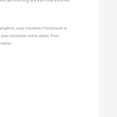
nière autonome grâce à un code d’entrée,
champêtre, vous trouverez forcément la
pour pimenter votre séjour. Pour
ibles :