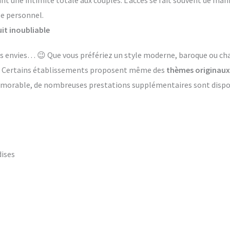
ant une intimité totale aux couples. L’accès se fait souvent de ma
le personnel.
it inoubliable
 les envies… 😉 Que vous préfériez un style moderne, baroque ou 
s. Certains établissements proposent même des
thèmes originaux
émorable, de nombreuses prestations supplémentaires sont dispon
dises