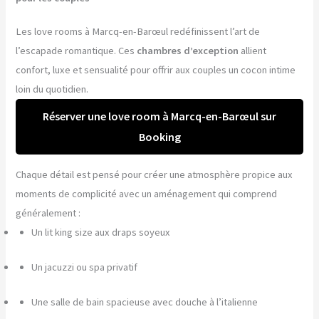
Les love rooms à Marcq-en-Barœul redéfinissent l’art de
l’escapade romantique. Ces
chambres d’exception
allient
confort, luxe et sensualité pour offrir aux couples un cocon intime
loin du quotidien.
Réserver une love room à Marcq-en-Barœul sur
Booking
Chaque détail est pensé pour créer une atmosphère propice aux
moments de complicité avec un aménagement qui comprend
généralement :
Un lit king size aux draps soyeux
Un jacuzzi ou spa privatif
Une salle de bain spacieuse avec douche à l’italienne