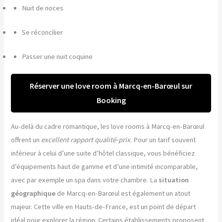
Nuit de noces
Se réconcilier
Passer une nuit coquine
Réserver une love room à Marcq-en-Barœul sur
Booking
Au-delà du cadre romantique, les love rooms à Marcq-en-Barœul
offrent un
excellent rapport qualité-prix
. Pour un tarif souvent
inférieur à celui d’une suite d’hôtel classique, vous bénéficiez
d’équipements haut de gamme et d’une intimité incomparable,
avec par exemple un spa dans votre chambre. La
situation
géographique
de Marcq-en-Barœul est également un atout
majeur. Cette ville en Hauts-de-France, est un point de départ
idéal pour explorer la région. Certains établissements proposent