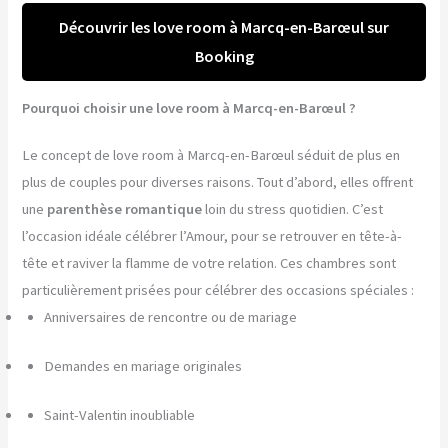
Découvrir les love room à Marcq-en-Barœul sur
Booking
Pourquoi choisir une love room à Marcq-en-Barœul ?
Le concept de love room à Marcq-en-Barœul séduit de plus en
plus de couples pour diverses raisons. Tout d’abord, elles offrent
une
parenthèse romantique
loin du stress quotidien. C’est
l’occasion idéale célébrer l’Amour, pour se retrouver en tête-à-
tête et raviver la flamme de votre relation. Ces chambres sont
particulièrement prisées pour célébrer des occasions spéciales :
Anniversaires de rencontre ou de mariage
Demandes en mariage originales
Saint-Valentin inoubliable