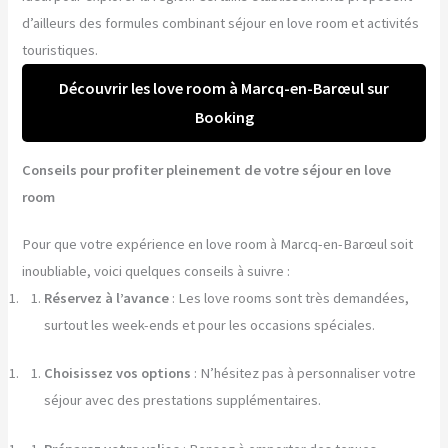
d’ailleurs des formules combinant séjour en love room et activités
touristiques.
Découvrir les love room à Marcq-en-Barœul sur
Booking
Conseils pour profiter pleinement de votre séjour en love
room
Pour que votre expérience en love room à Marcq-en-Barœul soit
inoubliable, voici quelques conseils à suivre :
Réservez à l’avance
: Les love rooms sont très demandées,
surtout les week-ends et pour les occasions spéciales.
Choisissez vos options
: N’hésitez pas à personnaliser votre
séjour avec des prestations supplémentaires.