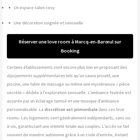
Un espace salon cosy
Une décoration soignée et sensuelle
Réserver une love room à Marcq-en-Barœul sur
Booking
Certains établissements vont encore plus loin en proposant des
équipements supplémentaires
tels qu’un sauna privatif, une
piscine, une table de massage ou même une mystérieuse « pièce
secrète » dédiée à l’exploration sensuelle. L’ambiance feutrée est
assurée par un éclairage tamisé et une musique d’ambiance
personnalisable. La
discrétion est primordiale
dans ces love
rooms. Les logements sont généralement indépendants, sans vis-
à-vis, garantissant une intimité totale aux couples. L’accès se fait
souvent de manière autonome grâce à un code d’entrée, évitant