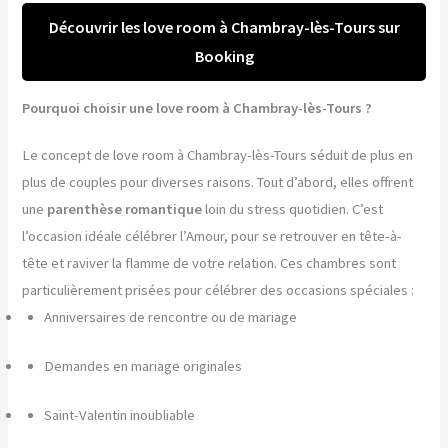
Découvrir les love room à Chambray-lès-Tours sur
Booking
Pourquoi choisir une love room à Chambray-lès-Tours ?
Le concept de love room à Chambray-lès-Tours séduit de plus en
plus de couples pour diverses raisons. Tout d’abord, elles offrent
une
parenthèse romantique
loin du stress quotidien. C’est
l’occasion idéale célébrer l’Amour, pour se retrouver en tête-à-
tête et raviver la flamme de votre relation. Ces chambres sont
particulièrement prisées pour célébrer des occasions spéciales :
Anniversaires de rencontre ou de mariage
Demandes en mariage originales
Saint-Valentin inoubliable