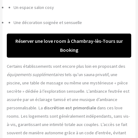
Un espace salon cosy
Une décoration soignée et sensuelle
Réserver une love room à Chambray-lès-Tours sur
Booking
Certains établissements vont encore plus loin en proposant des
équipements supplémentaires
tels qu’un sauna privatif, une
piscine, une table de massage ou même une mystérieuse « pièce
secrète » dédiée à l’exploration sensuelle. L’ambiance feutrée est
assurée par un éclairage tamisé et une musique d’ambiance
personnalisable. La
discrétion est primordiale
dans ces love
rooms. Les logements sont généralement indépendants, sans vis-
à-vis, garantissant une intimité totale aux couples. L’accès se fait
souvent de manière autonome grâce à un code d’entrée, évitant