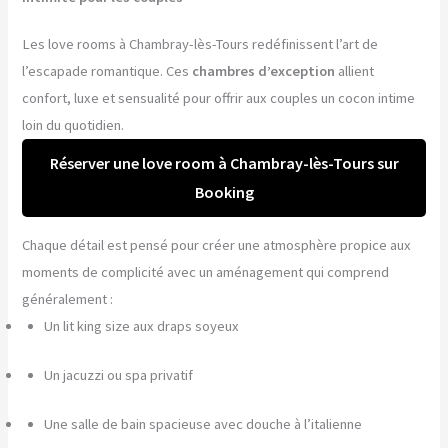
Les love rooms à Chambray-lès-Tours redéfinissent l’art de
l’escapade romantique. Ces
chambres d’exception
allient
confort, luxe et sensualité pour offrir aux couples un cocon intime
loin du quotidien.
Réserver une love room à Chambray-lès-Tours sur
Booking
Chaque détail est pensé pour créer une atmosphère propice aux
moments de complicité avec un aménagement qui comprend
généralement :
Un lit king size aux draps soyeux
Un jacuzzi ou spa privatif
Une salle de bain spacieuse avec douche à l’italienne