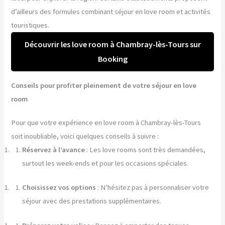
d’ailleurs des formules combinant séjour en love room et activités
touristiques.
Découvrir les love room à Chambray-lès-Tours sur
Booking
Conseils pour profiter pleinement de votre séjour en love
room
Pour que votre expérience en love room à Chambray-lès-Tours
soit inoubliable, voici quelques conseils à suivre :
Réservez à l’avance
: Les love rooms sont très demandées,
surtout les week-ends et pour les occasions spéciales.
Choisissez vos options
: N’hésitez pas à personnaliser votre
séjour avec des prestations supplémentaires.