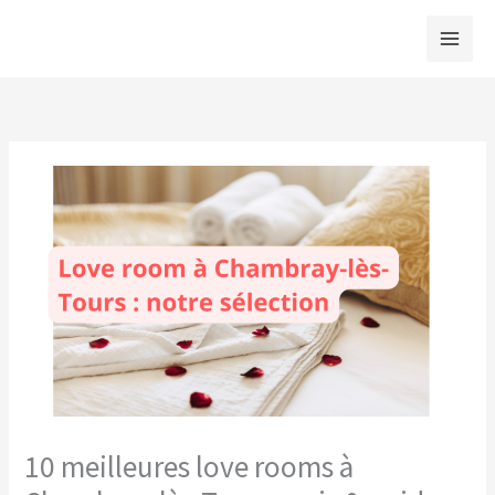
Aller
au
contenu
10 meilleures love rooms à