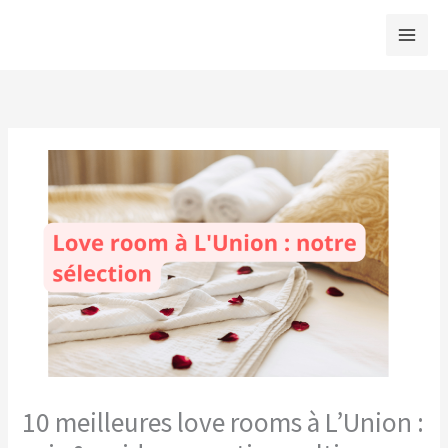
Aller
au
contenu
10 meilleures love rooms à L’Union :