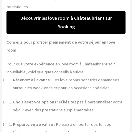
touristiques.
Découvrir les love room à Châteaubriant sur
Booking
Conseils pour profiter pleinement de votre séjour en love
room
Pour que votre expérience en love room à Châteaubriant soit
inoubliable, voici quelques conseils à suivre :
Réservez à l’avance
: Les love rooms sont très demandées,
surtout les week-ends et pour les occasions spéciales.
Choisissez vos options
: N’hésitez pas à personnaliser votre
séjour avec des prestations supplémentaires.
Préparez votre valise
: Pensez à emporter des tenues