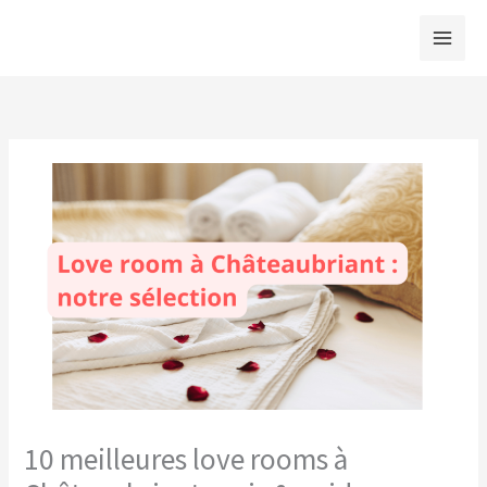
Aller
au
contenu
10 meilleures love rooms à