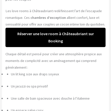
Les love rooms à Châteaubriant redéfinissent l’art de l’escapade
romantique. Ces
chambres d’exception
allient confort, luxe et
sensualité pour offrir aux couples un cocon intime loin du quotidien.
Réserver une love room à Châteaubriant sur
Booking
Chaque détail est pensé pour créer une atmosphère propice aux
moments de complicité avec un aménagement qui comprend
généralement :
Un lit king size aux draps soyeux
Un jacuzzi ou spa privatif
Une salle de bain spacieuse avec douche à l’italienne
Un espace salon cosy