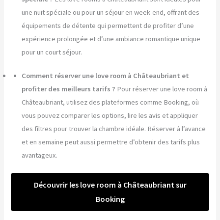
une nuit spéciale ou pour un séjour en week-end, offrant des
équipements de détente qui permettent de profiter d’une
expérience prolongée et d’une ambiance romantique unique
pour un court séjour.
Comment réserver une love room à Châteaubriant et
profiter des meilleurs tarifs ?
Pour réserver une love room à
Châteaubriant, utilisez des plateformes comme Booking, où
vous pouvez comparer les options, lire les avis et appliquer
des filtres pour trouver la chambre idéale. Réserver à l’avance
et en semaine peut aussi permettre d’obtenir des tarifs plus
avantageux.
Découvrir les love room à Châteaubriant sur
Booking