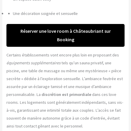
Une décoration soignée et sensuelle
Réserver une love room à Châteaubriant sur
Booking
Certains établissements vont encore plus loin en proposant des
équipements supplémentaires
tels qu’un sauna privatif, une
piscine, une table de massage ou même une mystérieuse « pièce
secrète » dédiée à l’exploration sensuelle. L’ambiance feutrée est
assurée par un éclairage tamisé et une musique d’ambiance
personnalisable. La
discrétion est primordiale
dans ces love
rooms. Les logements sont généralement indépendants, sans vis-
à-vis, garantissant une intimité totale aux couples. L’accès se fait
souvent de manière autonome grâce à un code d’entrée, évitant
ainsi tout contact gênant avec le personnel.