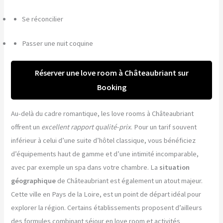
Se réconcilier
Passer une nuit coquine
Réserver une love room à Châteaubriant sur
Booking
Au-delà du cadre romantique, les love rooms à Châteaubriant
offrent un
excellent rapport qualité-prix
. Pour un tarif souvent
inférieur à celui d’une suite d’hôtel classique, vous bénéficiez
d’équipements haut de gamme et d’une intimité incomparable,
avec par exemple un spa dans votre chambre. La
situation
géographique
de Châteaubriant est également un atout majeur.
Cette ville en Pays de la Loire, est un point de départ idéal pour
explorer la région. Certains établissements proposent d’ailleurs
des formules combinant séjour en love room et activités