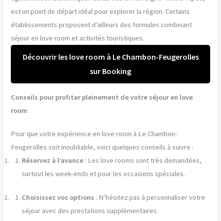
est un point de départ idéal pour explorer la région. Certains
établissements proposent d’ailleurs des formules combinant
séjour en love room et activités touristiques.
Découvrir les love room à Le Chambon-Feugerolles
sur Booking
Conseils pour profiter pleinement de votre séjour en love
room
Pour que votre expérience en love room à Le Chambon-
Feugerolles soit inoubliable, voici quelques conseils à suivre :
Réservez à l’avance
: Les love rooms sont très demandées,
surtout les week-ends et pour les occasions spéciales.
Choisissez vos options
: N’hésitez pas à personnaliser votre
séjour avec des prestations supplémentaires.