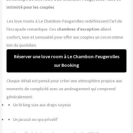
intimité pour les couples
Les love rooms à Le Chambon-Feugerolles redéfinissent l’art de
l’escapade romantique. Ces
chambres d’exception
allient
confort, luxe et sensualité pour offrir aux couples un cocon intime
loin du quotidien.
Réserver une love room à Le Chambon-Feugerolles
sur Booking
Chaque détail est pensé pour créer une atmosphère propice aux
moments de complicité avec un aménagement qui comprend
généralement :
Un lit king size aux draps soyeux
Un jacuzzi ou spa privatif