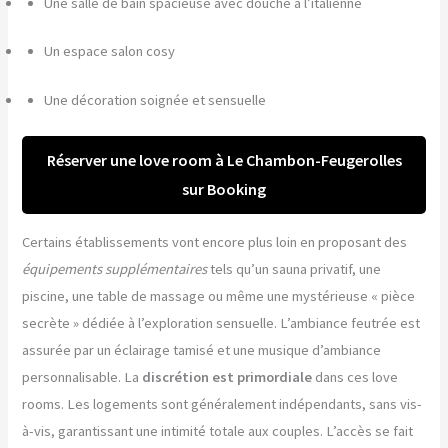
Une salle de bain spacieuse avec douche à l’italienne
Un espace salon cosy
Une décoration soignée et sensuelle
Réserver une love room à Le Chambon-Feugerolles
sur Booking
Certains établissements vont encore plus loin en proposant des
équipements supplémentaires
tels qu’un sauna privatif, une
piscine, une table de massage ou même une mystérieuse « pièce
secrète » dédiée à l’exploration sensuelle. L’ambiance feutrée est
assurée par un éclairage tamisé et une musique d’ambiance
personnalisable. La
discrétion est primordiale
dans ces love
rooms. Les logements sont généralement indépendants, sans vis-
à-vis, garantissant une intimité totale aux couples. L’accès se fait