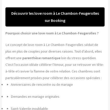
Découvrir les love room à Le Chambon-Feugerolles
sur Booking
Pourquoi choisir une love room à Le Chambon-Feugerolles ?
Le concept de love room à Le Chambon-Feugerolles séduit de
plus en plus de couples pour diverses raisons. Tout d’abord, elles
offrent une
parenthèse romantique
loin du stress quotidien.
C’est l’occasion idéale célébrer l’Amour, pour se retrouver en tête-
à-tête et raviver la flamme de votre relation. Ces chambres sont
particulièrement prisées pour célébrer des occasions spéciales :
Anniversaires de rencontre ou de mariage
Demandes en mariage originales
Saint-Valentin inoubliable