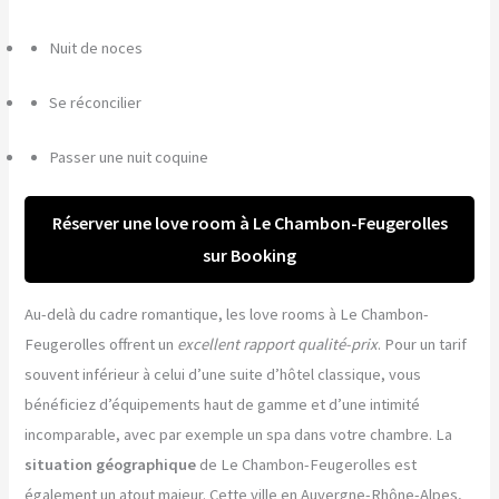
Nuit de noces
Se réconcilier
Passer une nuit coquine
Réserver une love room à Le Chambon-Feugerolles
sur Booking
Au-delà du cadre romantique, les love rooms à Le Chambon-
Feugerolles offrent un
excellent rapport qualité-prix
. Pour un tarif
souvent inférieur à celui d’une suite d’hôtel classique, vous
bénéficiez d’équipements haut de gamme et d’une intimité
incomparable, avec par exemple un spa dans votre chambre. La
situation géographique
de Le Chambon-Feugerolles est
également un atout majeur. Cette ville en Auvergne-Rhône-Alpes,