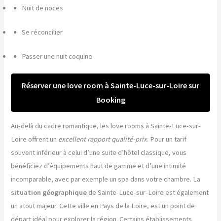
Nuit de noces
Se réconcilier
Passer une nuit coquine
Réserver une love room à Sainte-Luce-sur-Loire sur
Booking
Au-delà du cadre romantique, les love rooms à Sainte-Luce-sur-
Loire offrent un
excellent rapport qualité-prix
. Pour un tarif
souvent inférieur à celui d’une suite d’hôtel classique, vous
bénéficiez d’équipements haut de gamme et d’une intimité
incomparable, avec par exemple un spa dans votre chambre. La
situation géographique
de Sainte-Luce-sur-Loire est également
un atout majeur. Cette ville en Pays de la Loire, est un point de
départ idéal pour explorer la région. Certains établissements