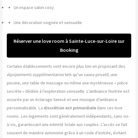
Un espace salon cosy
Une décoration soignée et sensuelle
Réserver une love room à Sainte-Luce-sur-Loire sur
Booking
Certains établissements vont encore plus loin en proposant des
équipements supplémentaires
tels qu’un sauna privatif, une
piscine, une table de massage ou même une mystérieuse « pièce
secrète » dédiée à l’exploration sensuelle. L’ambiance feutrée est
assurée par un éclairage tamisé et une musique d’ambiance
personnalisable. La
discrétion est primordiale
dans ces love
rooms. Les logements sont généralement indépendants, sans vis-
à-vis, garantissant une intimité totale aux couples. L’accès se fait
souvent de manière autonome grâce à un code d’entrée, évitant