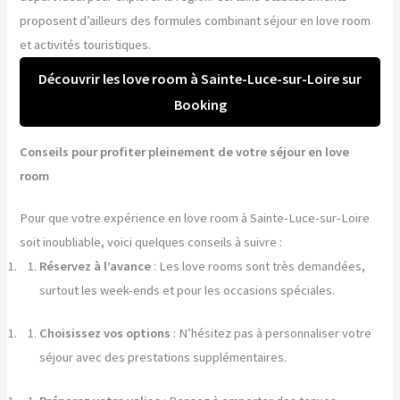
proposent d’ailleurs des formules combinant séjour en love room
et activités touristiques.
Découvrir les love room à Sainte-Luce-sur-Loire sur
Booking
Conseils pour profiter pleinement de votre séjour en love
room
Pour que votre expérience en love room à Sainte-Luce-sur-Loire
soit inoubliable, voici quelques conseils à suivre :
Réservez à l’avance
: Les love rooms sont très demandées,
surtout les week-ends et pour les occasions spéciales.
Choisissez vos options
: N’hésitez pas à personnaliser votre
séjour avec des prestations supplémentaires.