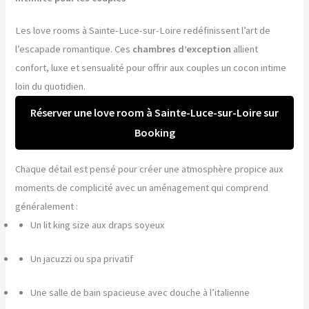
Les love rooms à Sainte-Luce-sur-Loire redéfinissent l’art de
l’escapade romantique. Ces
chambres d’exception
allient
confort, luxe et sensualité pour offrir aux couples un cocon intime
loin du quotidien.
Réserver une love room à Sainte-Luce-sur-Loire sur
Booking
Chaque détail est pensé pour créer une atmosphère propice aux
moments de complicité avec un aménagement qui comprend
généralement :
Un lit king size aux draps soyeux
Un jacuzzi ou spa privatif
Une salle de bain spacieuse avec douche à l’italienne