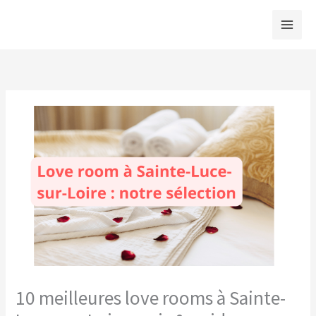
Aller
au
contenu
10 meilleures love rooms à Sainte-