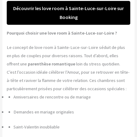
Découvrir les love room à Sainte-Luce-sur-Loire sur
Booking
Pourquoi choisir une love room à Sainte-Luce-sur-Loire ?
Le concept de love room à Sainte-Luce-sur-Loire séduit de plus
en plus de couples pour diverses raisons. Tout d’abord, elles
offrent une
parenthèse romantique
loin du stress quotidien.
C’est l’occasion idéale célébrer l’Amour, pour se retrouver en tête-
à-tête et raviver la flamme de votre relation. Ces chambres sont
particulièrement prisées pour célébrer des occasions spéciales :
Anniversaires de rencontre ou de mariage
Demandes en mariage originales
Saint-Valentin inoubliable