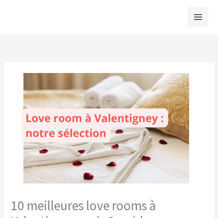
Aller
au
contenu
10 meilleures love rooms à