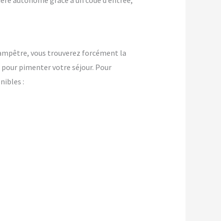
nière autonome grâce à un code d’entrée,
champêtre, vous trouverez forcément la
pour pimenter votre séjour. Pour
ibles :