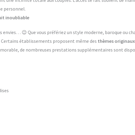
ant une intimité totale aux couples. L’accès se fait souvent de ma
le personnel.
it inoubliable
 les envies… 😉 Que vous préfériez un style moderne, baroque ou 
s. Certains établissements proposent même des
thèmes originaux
émorable, de nombreuses prestations supplémentaires sont dispon
dises