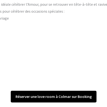
on idéale célébrer l’Amour, pour se retrouver en tête-à-tête et raviv
 pour célébrer des occasions spéciales :
ariage
Réserver une love room à Colmar sur Booking