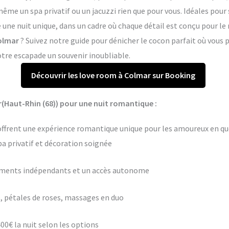
me un spa privatif ou un jacuzzi rien que pour vous. Idéales pour 
 une nuit unique, dans un cadre où chaque détail est conçu pour l
Colmar
? Suivez notre guide pour dénicher le cocon parfait où vou
otre escapade un souvenir inoubliable.
Découvrir les love room à Colmar sur Booking
(Haut-Rhin (68)) pour une nuit romantique :
ffrent une expérience romantique unique pour les amoureux en quê
pa privatif et décoration soignée
ements indépendants et un accès autonome
 pétales de roses, massages en duo
400€ la nuit selon les options