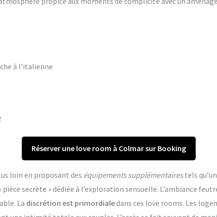
ne atmosphère propice aux moments de complicité avec un aména
che à l’italienne
e
Réserver une love room à Colmar sur Booking
lus loin en proposant des
équipements supplémentaires
tels qu’un
èce secrète » dédiée à l’exploration sensuelle. L’ambiance feutr
able. La
discrétion est primordiale
dans ces love rooms. Les log