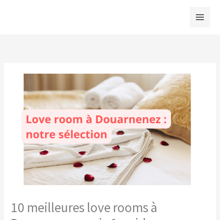
Aller
au
contenu
10 meilleures love rooms à