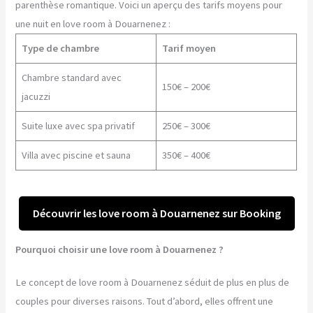
parenthèse romantique. Voici un aperçu des tarifs moyens pour
une nuit en love room à Douarnenez :
Type de chambre
Tarif moyen
Chambre standard avec
150€ – 200€
jacuzzi
Suite luxe avec spa privatif
250€ – 300€
Villa avec piscine et sauna
350€ – 400€
Découvrir les love room à Douarnenez sur Booking
Pourquoi choisir une love room à Douarnenez ?
Le concept de love room à Douarnenez séduit de plus en plus de
couples pour diverses raisons. Tout d’abord, elles offrent une