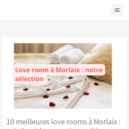
Aller
au
contenu
10 meilleures love rooms à Morlaix :