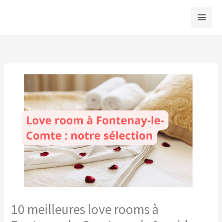
Aller
au
contenu
10 meilleures love rooms à