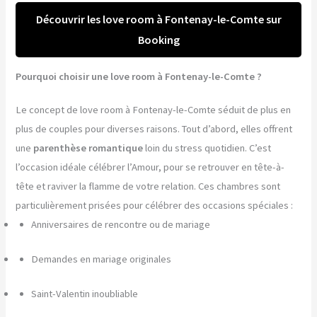
Découvrir les love room à Fontenay-le-Comte sur
Booking
Pourquoi choisir une love room à Fontenay-le-Comte ?
Le concept de love room à Fontenay-le-Comte séduit de plus en
plus de couples pour diverses raisons. Tout d’abord, elles offrent
une
parenthèse romantique
loin du stress quotidien. C’est
l’occasion idéale célébrer l’Amour, pour se retrouver en tête-à-
tête et raviver la flamme de votre relation. Ces chambres sont
particulièrement prisées pour célébrer des occasions spéciales :
Anniversaires de rencontre ou de mariage
Demandes en mariage originales
Saint-Valentin inoubliable