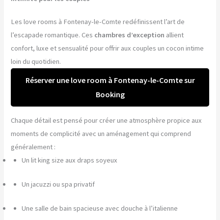
Les love rooms à Fontenay-le-Comte redéfinissent l’art de
l’escapade romantique. Ces
chambres d’exception
allient
confort, luxe et sensualité pour offrir aux couples un cocon intime
loin du quotidien.
Réserver une love room à Fontenay-le-Comte sur
Booking
Chaque détail est pensé pour créer une atmosphère propice aux
moments de complicité avec un aménagement qui comprend
généralement :
Un lit king size aux draps soyeux
Un jacuzzi ou spa privatif
Une salle de bain spacieuse avec douche à l’italienne