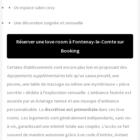
Un espace salon cosy
Une décoration soignée et sensuelle
Réserver une love room à Fontenay-le-Comte sur
Booking
Certains établissements vont encore plus loin en proposant des
équipements supplémentaires
tels qu’un sauna privatif, une
piscine, une table de massage ou même une mystérieuse « pièce
secrète » dédiée à l’exploration sensuelle. L’ambiance feutrée est
assurée par un éclairage tamisé et une musique d’ambiance
personnalisable. La
discrétion est primordiale
dans ces love
rooms. Les logements sont généralement indépendants, sans vis-
à-vis, garantissant une intimité totale aux couples. L’accès se fait
souvent de manière autonome grâce à un code d’entrée, évitant