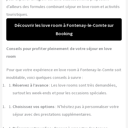
d’ailleurs des formules combinant séjour en love room et activités
touristiques.
Découvrir les love room à Fontenay-le-Comte sur
Booking
Conseils pour profiter pleinement de votre séjour en love
room
Pour que votre expérience en love room à Fontenay-le-Comte soit
inoubliable, voici quelques conseils à suivre :
Réservez à l’avance
: Les love rooms sont très demandées,
surtout les week-ends et pour les occasions spéciales.
Choisissez vos options
: N’hésitez pas à personnaliser votre
séjour avec des prestations supplémentaires.