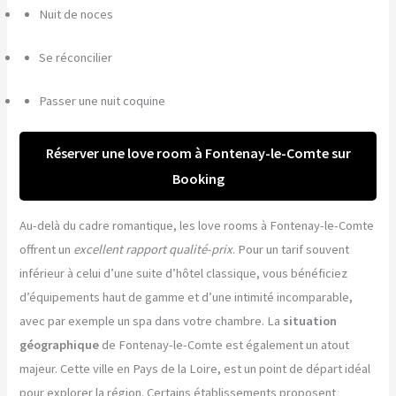
Nuit de noces
Se réconcilier
Passer une nuit coquine
Réserver une love room à Fontenay-le-Comte sur
Booking
Au-delà du cadre romantique, les love rooms à Fontenay-le-Comte
offrent un
excellent rapport qualité-prix
. Pour un tarif souvent
inférieur à celui d’une suite d’hôtel classique, vous bénéficiez
d’équipements haut de gamme et d’une intimité incomparable,
avec par exemple un spa dans votre chambre. La
situation
géographique
de Fontenay-le-Comte est également un atout
majeur. Cette ville en Pays de la Loire, est un point de départ idéal
pour explorer la région. Certains établissements proposent