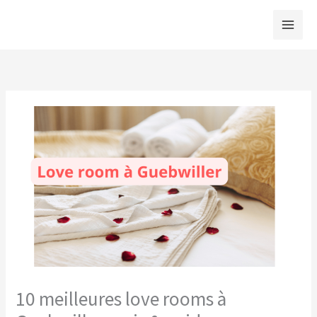
Aller
au
contenu
10 meilleures love rooms à