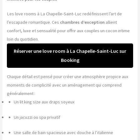
Les love rooms à La Chapelle-Saint-Luc redéfinissent l’art de
l’escapade romantique. Ces
chambres d’exception
allient
confort, luxe et sensualité pour offrir aux couples un cocon intime
loin du quotidien.
Réserver une love room à La Chapelle-Saint-Luc sur
Booking
Chaque détail est pensé pour créer une atmosphère propice aux
moments de complicité avec un aménagement qui comprend
généralement :
Un lit king size aux draps soyeux
Un jacuzzi ou spa privatif
Une salle de bain spacieuse avec douche à l’italienne