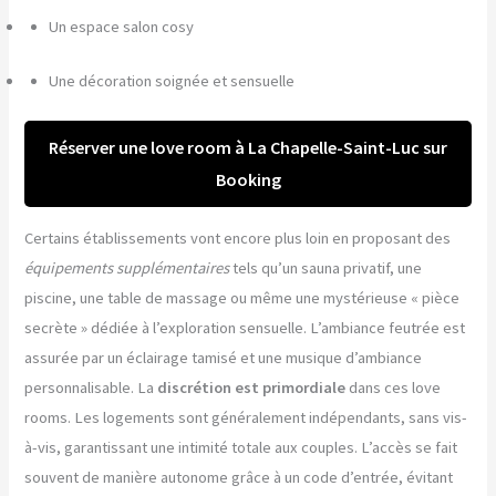
Un espace salon cosy
Une décoration soignée et sensuelle
Réserver une love room à La Chapelle-Saint-Luc sur
Booking
Certains établissements vont encore plus loin en proposant des
équipements supplémentaires
tels qu’un sauna privatif, une
piscine, une table de massage ou même une mystérieuse « pièce
secrète » dédiée à l’exploration sensuelle. L’ambiance feutrée est
assurée par un éclairage tamisé et une musique d’ambiance
personnalisable. La
discrétion est primordiale
dans ces love
rooms. Les logements sont généralement indépendants, sans vis-
à-vis, garantissant une intimité totale aux couples. L’accès se fait
souvent de manière autonome grâce à un code d’entrée, évitant