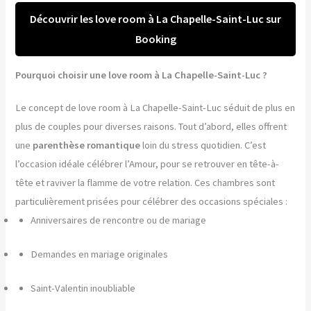
Découvrir les love room à La Chapelle-Saint-Luc sur
Booking
Pourquoi choisir une love room à La Chapelle-Saint-Luc ?
Le concept de love room à La Chapelle-Saint-Luc séduit de plus en
plus de couples pour diverses raisons. Tout d’abord, elles offrent
une
parenthèse romantique
loin du stress quotidien. C’est
l’occasion idéale célébrer l’Amour, pour se retrouver en tête-à-
tête et raviver la flamme de votre relation. Ces chambres sont
particulièrement prisées pour célébrer des occasions spéciales :
Anniversaires de rencontre ou de mariage
Demandes en mariage originales
Saint-Valentin inoubliable