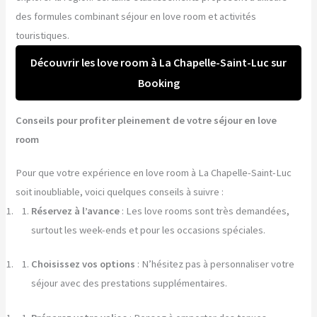
des formules combinant séjour en love room et activités
touristiques.
Découvrir les love room à La Chapelle-Saint-Luc sur
Booking
Conseils pour profiter pleinement de votre séjour en love
room
Pour que votre expérience en love room à La Chapelle-Saint-Luc
soit inoubliable, voici quelques conseils à suivre :
Réservez à l’avance
: Les love rooms sont très demandées,
surtout les week-ends et pour les occasions spéciales.
Choisissez vos options
: N’hésitez pas à personnaliser votre
séjour avec des prestations supplémentaires.