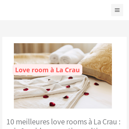
Aller
au
contenu
10 meilleures love rooms à La Crau :