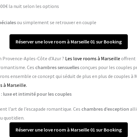
400€ la nuit selon les options
péciales
ou simplement se retrouver en couple
Réserver une love room à Marseille 01 sur Booking
en Provence-Aples-Côte d’Azur ?
Les love rooms à Marseille
offrent
e romantisme. Ces
chambres sensuelles
conçues pour les couples 
vrons ensemble ce concept qui séduit de plus en plus de couples à M
 à Marseille.
: luxe et intimité pour les couples
sent l’art de l’escapade romantique. Ces
chambres d’exception
all
du quotidien.
Réserver une love room à Marseille 01 sur Booking