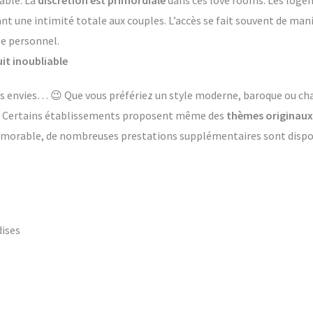
able. La
discrétion est primordiale
dans ces love rooms. Les log
ant une intimité totale aux couples. L’accès se fait souvent de ma
le personnel.
it inoubliable
 les envies… 😉 Que vous préfériez un style moderne, baroque ou 
s. Certains établissements proposent même des
thèmes originaux
émorable, de nombreuses prestations supplémentaires sont dispon
dises