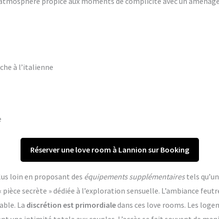
ne atmosphère propice aux moments de complicité avec un aména
che à l’italienne
e
Réserver une love room à Lannion sur Booking
lus loin en proposant des
équipements supplémentaires
tels qu’un
èce secrète » dédiée à l’exploration sensuelle. L’ambiance feutr
able. La
discrétion est primordiale
dans ces love rooms. Les log