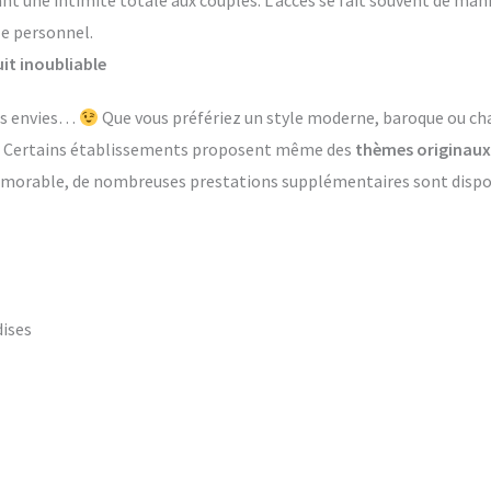
ant une intimité totale aux couples. L’accès se fait souvent de ma
le personnel.
it inoubliable
les envies…
Que vous préfériez un style moderne, baroque ou ch
s. Certains établissements proposent même des
thèmes originaux
émorable, de nombreuses prestations supplémentaires sont dispon
dises