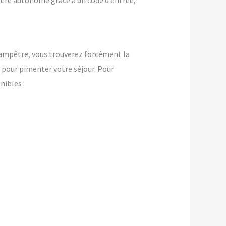
nière autonome grâce à un code d’entrée,
ampêtre, vous trouverez forcément la
pour pimenter votre séjour. Pour
ibles :