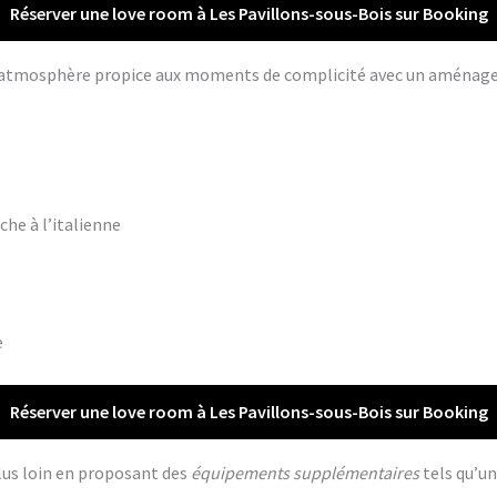
Réserver une love room à Les Pavillons-sous-Bois sur Booking
ne atmosphère propice aux moments de complicité avec un aména
che à l’italienne
e
Réserver une love room à Les Pavillons-sous-Bois sur Booking
lus loin en proposant des
équipements supplémentaires
tels qu’un