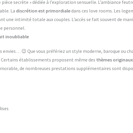
èce secrète » dédiée à l’exploration sensuelle. L’ambiance feutr
able. La
discrétion est primordiale
dans ces love rooms. Les log
ant une intimité totale aux couples. L’accès se fait souvent de ma
le personnel.
it inoubliable
 les envies… 😉 Que vous préfériez un style moderne, baroque ou 
s. Certains établissements proposent même des
thèmes originaux
émorable, de nombreuses prestations supplémentaires sont dispon
dises