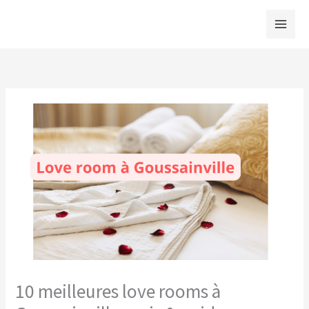
Aller
au
contenu
10 meilleures love rooms à