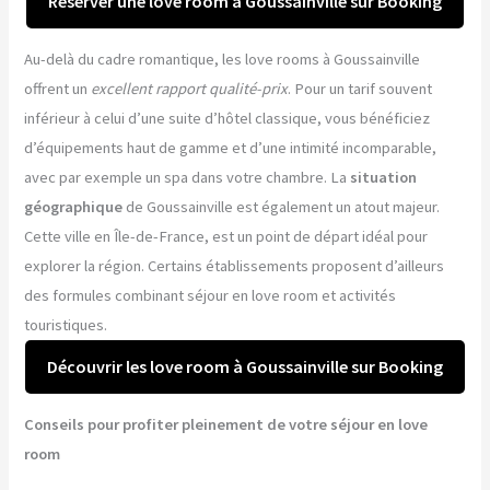
Réserver une love room à Goussainville sur Booking
Au-delà du cadre romantique, les love rooms à Goussainville
offrent un
excellent rapport qualité-prix
. Pour un tarif souvent
inférieur à celui d’une suite d’hôtel classique, vous bénéficiez
d’équipements haut de gamme et d’une intimité incomparable,
avec par exemple un spa dans votre chambre. La
situation
géographique
de Goussainville est également un atout majeur.
Cette ville en Île-de-France, est un point de départ idéal pour
explorer la région. Certains établissements proposent d’ailleurs
des formules combinant séjour en love room et activités
touristiques.
Découvrir les love room à Goussainville sur Booking
Conseils pour profiter pleinement de votre séjour en love
room