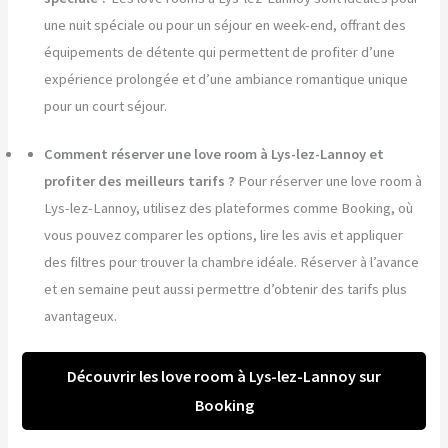
une nuit spéciale ou pour un séjour en week-end, offrant des
équipements de détente qui permettent de profiter d’une
expérience prolongée et d’une ambiance romantique unique
pour un court séjour.
Comment réserver une love room à Lys-lez-Lannoy et
profiter des meilleurs tarifs ?
Pour réserver une love room à
Lys-lez-Lannoy, utilisez des plateformes comme Booking, où
vous pouvez comparer les options, lire les avis et appliquer
des filtres pour trouver la chambre idéale. Réserver à l’avance
et en semaine peut aussi permettre d’obtenir des tarifs plus
avantageux.
Découvrir les love room à Lys-lez-Lannoy sur
Booking