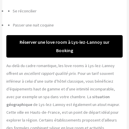
Se réconcilier
Passer une nuit coquine
Réserver une love room à Lys-lez-Lannoy sur
Booking
Au-delà du cadre romantique, les love rooms à Lys-lez-Lannoy
offrent un
excellent rapport qualité-prix
. Pour un tarif souvent
inférieur à celui d’une suite d’hôtel classique, vous bénéficiez
d’équipements haut de gamme et d’une intimité incomparable,
avec par exemple un spa dans votre chambre. La
situation
géographique
de Lys-lez-Lannoy est également un atout majeur.
Cette ville en Hauts-de-France, est un point de départ idéal pour
explorer la région. Certains établissements proposent d’ailleurs
des formules combinant séjour en love room et activités