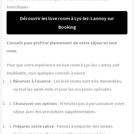
touristiques.
Découvrir les love room à Lys-lez-Lannoy sur
Booking
Conseils pour profiter pleinement de votre séjour en love
room
Pour que votre expérience en love room à Lys-lez-Lannoy soit
inoubliable, voici quelques conseils à suivre :
Réservez à l’avance
: Les love rooms sont très demandées,
surtout les week-ends et pour les occasions spéciales.
Choisissez vos options
: N’hésitez pas à personnaliser votre
séjour avec des prestations supplémentaires.
Préparez votre valise
: Pensez à emporter des tenues