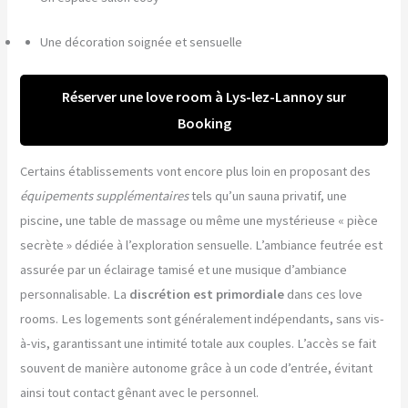
Une décoration soignée et sensuelle
Réserver une love room à Lys-lez-Lannoy sur
Booking
Certains établissements vont encore plus loin en proposant des
équipements supplémentaires
tels qu’un sauna privatif, une
piscine, une table de massage ou même une mystérieuse « pièce
secrète » dédiée à l’exploration sensuelle. L’ambiance feutrée est
assurée par un éclairage tamisé et une musique d’ambiance
personnalisable. La
discrétion est primordiale
dans ces love
rooms. Les logements sont généralement indépendants, sans vis-
à-vis, garantissant une intimité totale aux couples. L’accès se fait
souvent de manière autonome grâce à un code d’entrée, évitant
ainsi tout contact gênant avec le personnel.