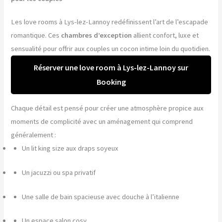
Les love rooms à Lys-lez-Lannoy redéfinissent l’art de l’escapade
romantique. Ces
chambres d’exception
allient confort, luxe et
sensualité pour offrir aux couples un cocon intime loin du quotidien.
Réserver une love room à Lys-lez-Lannoy sur
Booking
Chaque détail est pensé pour créer une atmosphère propice aux
moments de complicité avec un aménagement qui comprend
généralement :
Un lit king size aux draps soyeux
Un jacuzzi ou spa privatif
Une salle de bain spacieuse avec douche à l’italienne
Un espace salon cosy