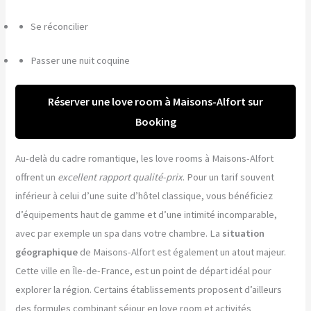
Se réconcilier
Passer une nuit coquine
Réserver une love room à Maisons-Alfort sur
Booking
Au-delà du cadre romantique, les love rooms à Maisons-Alfort
offrent un
excellent rapport qualité-prix
. Pour un tarif souvent
inférieur à celui d’une suite d’hôtel classique, vous bénéficiez
d’équipements haut de gamme et d’une intimité incomparable,
avec par exemple un spa dans votre chambre. La
situation
géographique
de Maisons-Alfort est également un atout majeur.
Cette ville en Île-de-France, est un point de départ idéal pour
explorer la région. Certains établissements proposent d’ailleurs
des formules combinant séjour en love room et activités