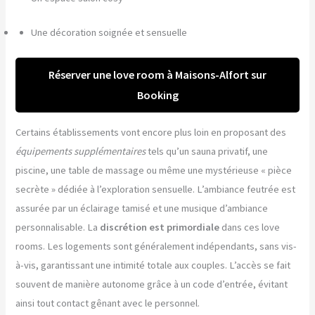
Une décoration soignée et sensuelle
Réserver une love room à Maisons-Alfort sur
Booking
Certains établissements vont encore plus loin en proposant des
équipements supplémentaires
tels qu’un sauna privatif, une
piscine, une table de massage ou même une mystérieuse « pièce
secrète » dédiée à l’exploration sensuelle. L’ambiance feutrée est
assurée par un éclairage tamisé et une musique d’ambiance
personnalisable. La
discrétion est primordiale
dans ces love
rooms. Les logements sont généralement indépendants, sans vis-
à-vis, garantissant une intimité totale aux couples. L’accès se fait
souvent de manière autonome grâce à un code d’entrée, évitant
ainsi tout contact gênant avec le personnel.