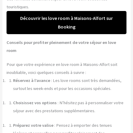
touristiques.
Découvrir les love room à Maisons-Alfort sur
Booking
Conseils pour profiter pleinement de votre séjour en love
room
Pour que votre expérience en love room à Maisons-Alfort soit
inoubliable, voici quelques conseils à suivre :
Réservez à l’avance
: Les love rooms sont très demandées,
surtout les week-ends et pour les occasions spéciales.
Choisissez vos options
: N’hésitez pas à personnaliser votre
séjour avec des prestations supplémentaires.
Préparez votre valise
: Pensez à emporter des tenues