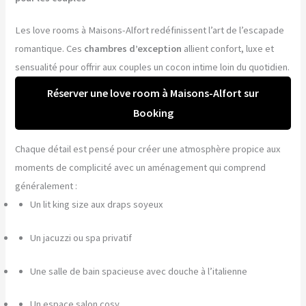
Les love rooms à Maisons-Alfort redéfinissent l’art de l’escapade
romantique. Ces
chambres d’exception
allient confort, luxe et
sensualité pour offrir aux couples un cocon intime loin du quotidien.
Réserver une love room à Maisons-Alfort sur
Booking
Chaque détail est pensé pour créer une atmosphère propice aux
moments de complicité avec un aménagement qui comprend
généralement :
Un lit king size aux draps soyeux
Un jacuzzi ou spa privatif
Une salle de bain spacieuse avec douche à l’italienne
Un espace salon cosy