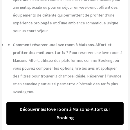
une nuit spéciale ou pour un séjour en week-end, offrant des
équipements de détente qui permettent de profiter d’une
expérience prolongée et d’une ambiance romantique unique
pour un court séjour.
Comment réserver une love room à Maisons-Alfort et
profiter des meilleurs tarifs ?
Pour réserver une love room à
Maisons-Alfort, utilisez des plateformes comme Booking, où
vous pouvez comparer les options, lire les avis et appliquer
des filtres pour trouver la chambre idéale. Réserver à l’avance
et en semaine peut aussi permettre d’obtenir des tarifs plus
avantageux.
Découvrir les love room à Maisons-Alfort sur
Booking