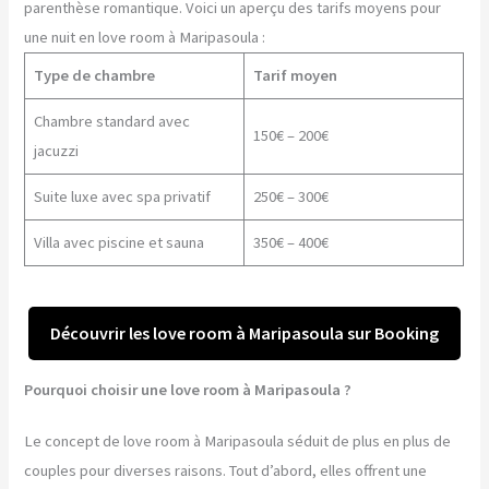
parenthèse romantique. Voici un aperçu des tarifs moyens pour
une nuit en love room à Maripasoula :
Type de chambre
Tarif moyen
Chambre standard avec
150€ – 200€
jacuzzi
Suite luxe avec spa privatif
250€ – 300€
Villa avec piscine et sauna
350€ – 400€
Découvrir les love room à Maripasoula sur Booking
Pourquoi choisir une love room à Maripasoula ?
Le concept de love room à Maripasoula séduit de plus en plus de
couples pour diverses raisons. Tout d’abord, elles offrent une