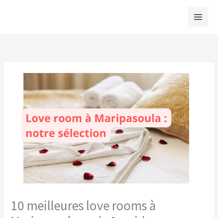
Aller
au
contenu
10 meilleures love rooms à