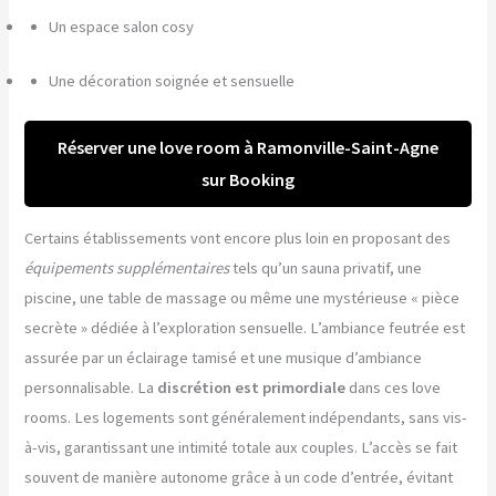
Un espace salon cosy
Une décoration soignée et sensuelle
Réserver une love room à Ramonville-Saint-Agne
sur Booking
Certains établissements vont encore plus loin en proposant des
équipements supplémentaires
tels qu’un sauna privatif, une
piscine, une table de massage ou même une mystérieuse « pièce
secrète » dédiée à l’exploration sensuelle. L’ambiance feutrée est
assurée par un éclairage tamisé et une musique d’ambiance
personnalisable. La
discrétion est primordiale
dans ces love
rooms. Les logements sont généralement indépendants, sans vis-
à-vis, garantissant une intimité totale aux couples. L’accès se fait
souvent de manière autonome grâce à un code d’entrée, évitant