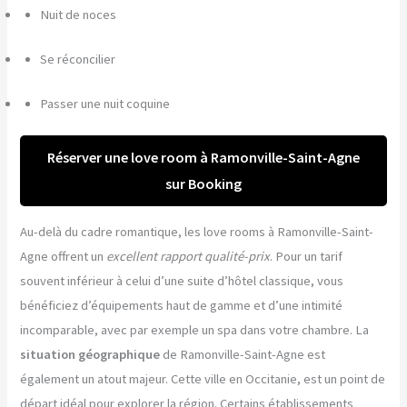
Nuit de noces
Se réconcilier
Passer une nuit coquine
Réserver une love room à Ramonville-Saint-Agne
sur Booking
Au-delà du cadre romantique, les love rooms à Ramonville-Saint-
Agne offrent un
excellent rapport qualité-prix
. Pour un tarif
souvent inférieur à celui d’une suite d’hôtel classique, vous
bénéficiez d’équipements haut de gamme et d’une intimité
incomparable, avec par exemple un spa dans votre chambre. La
situation géographique
de Ramonville-Saint-Agne est
également un atout majeur. Cette ville en Occitanie, est un point de
départ idéal pour explorer la région. Certains établissements