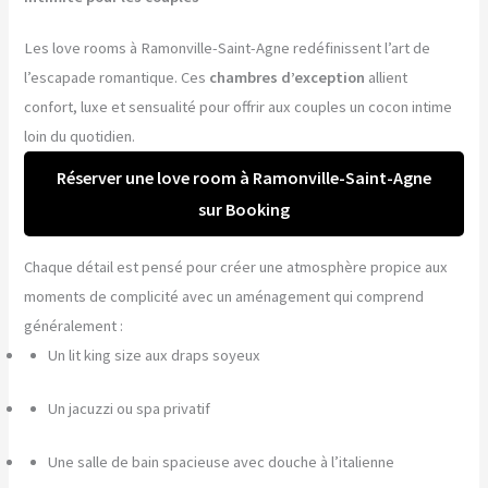
Les love rooms à Ramonville-Saint-Agne redéfinissent l’art de
l’escapade romantique. Ces
chambres d’exception
allient
confort, luxe et sensualité pour offrir aux couples un cocon intime
loin du quotidien.
Réserver une love room à Ramonville-Saint-Agne
sur Booking
Chaque détail est pensé pour créer une atmosphère propice aux
moments de complicité avec un aménagement qui comprend
généralement :
Un lit king size aux draps soyeux
Un jacuzzi ou spa privatif
Une salle de bain spacieuse avec douche à l’italienne