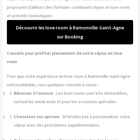
proposent d’ailleurs des formules combinant séjour en love room
et activités touristiques.
Découvrir les love room à Ramonville-Saint-Agne
sur Booking
Conseils pour profiter pleinement de votre séjour en love
room
Pour que votre expérience en love room à Ramonville-Saint-Agne
soit inoubliable, voici quelques conseils à suivre :
Réservez à l’avance
: Les love rooms sont très demandées,
surtout les week-ends et pour les occasions spéciales.
Choisissez vos options
: N’hésitez pas à personnaliser votre
séjour avec des prestations supplémentaires.