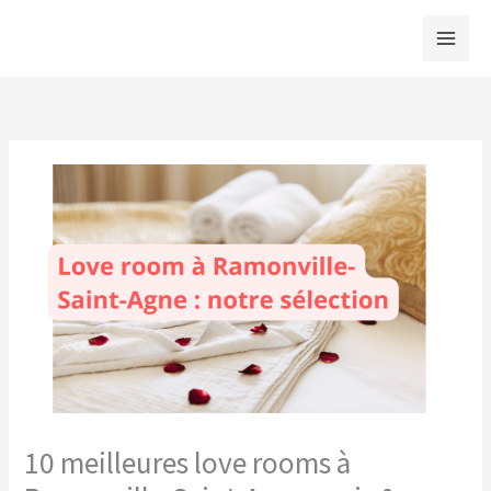
Aller
au
contenu
10 meilleures love rooms à