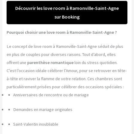
Découvrir les love room à Ramonville-Saint-Agne
sur Booking
Pourquoi choisir une love room à Ramonville-Saint-Agne ?
Le concept de love room à Ramonville-Saint-Agne séduit de plus
en plus de couples pour diverses raisons. Tout d’abord, elles
offrent une
parenthèse romantique
loin du stress quotidien.
C’est l’occasion idéale célébrer l’Amour, pour se retrouver en tête-
à-tête et raviver la flamme de votre relation. Ces chambres sont
particulièrement prisées pour célébrer des occasions spéciales :
Anniversaires de rencontre ou de mariage
Demandes en mariage originales
Saint-Valentin inoubliable