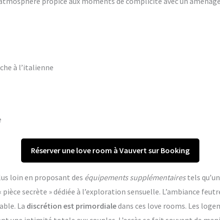
ne atmosphère propice aux moments de complicité avec un aména
che à l’italienne
e
Réserver une love room à Vauvert sur Booking
lus loin en proposant des
équipements supplémentaires
tels qu’un
èce secrète » dédiée à l’exploration sensuelle. L’ambiance feutr
able. La
discrétion est primordiale
dans ces love rooms. Les log