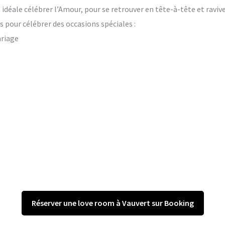
on idéale célébrer l’Amour, pour se retrouver en tête-à-tête et raviv
 pour célébrer des occasions spéciales :
ariage
Réserver une love room à Vauvert sur Booking