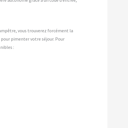
nière autonome grâce à un code d’entrée,
champêtre, vous trouverez forcément la
pour pimenter votre séjour. Pour
ibles :