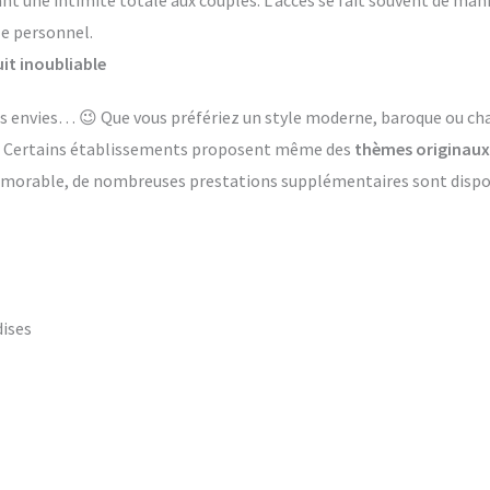
ant une intimité totale aux couples. L’accès se fait souvent de ma
le personnel.
it inoubliable
 les envies… 😉 Que vous préfériez un style moderne, baroque ou 
s. Certains établissements proposent même des
thèmes originaux
émorable, de nombreuses prestations supplémentaires sont dispon
dises