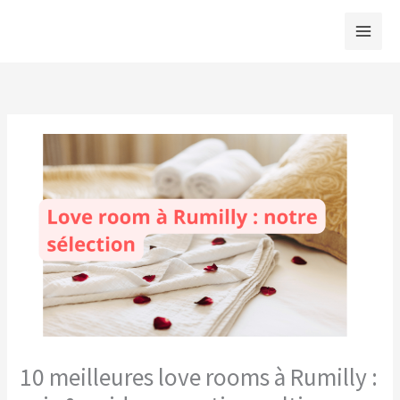
Aller
au
contenu
10 meilleures love rooms à Rumilly :