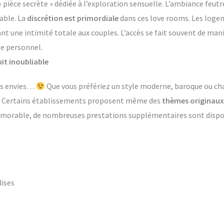
èce secrète » dédiée à l’exploration sensuelle. L’ambiance feutr
able. La
discrétion est primordiale
dans ces love rooms. Les log
ant une intimité totale aux couples. L’accès se fait souvent de ma
le personnel.
it inoubliable
les envies…
Que vous préfériez un style moderne, baroque ou ch
s. Certains établissements proposent même des
thèmes originaux
émorable, de nombreuses prestations supplémentaires sont dispon
dises