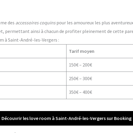
ême des
accessoires coquins
pour les amoureux les plus aventureux. 
t, permettant ainsi à chacun de profiter pleinement de cette par
m à Saint-André-les-Vergers :
Tarif moyen
150€ – 200€
250€ – 300€
350€ – 400€
Découvrir les love room à Saint-André-les-Vergers sur Booking