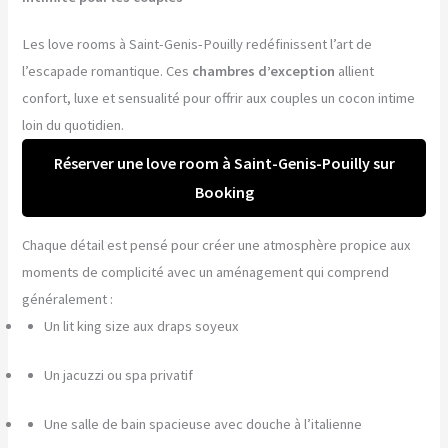
Les love rooms à Saint-Genis-Pouilly redéfinissent l’art de
l’escapade romantique. Ces
chambres d’exception
allient
confort, luxe et sensualité pour offrir aux couples un cocon intime
loin du quotidien.
Réserver une love room à Saint-Genis-Pouilly sur
Booking
Chaque détail est pensé pour créer une atmosphère propice aux
moments de complicité avec un aménagement qui comprend
généralement :
Un lit king size aux draps soyeux
Un jacuzzi ou spa privatif
Une salle de bain spacieuse avec douche à l’italienne