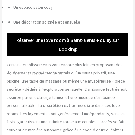
Un espace salon cosy
Une décoration soignée et sensuelle
Réserver une love room à Saint-Genis-Pouilly sur
Booking
Certains établissements vont encore plus loin en proposant des
équipements supplémentaires
tels qu’un sauna privatif, une
piscine, une table de massage ou même une mystérieuse « pièce
secrète » dédiée à l’exploration sensuelle. L’ambiance feutrée est
assurée par un éclairage tamisé et une musique d’ambiance
personnalisable. La
discrétion est primordiale
dans ces love
rooms. Les logements sont généralement indépendants, sans vis-
à-vis, garantissant une intimité totale aux couples. L’accès se fait
souvent de manière autonome grâce à un code d’entrée, évitant