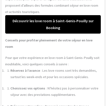
proposent d’ailleurs des formules combinant séjour en love room
et activités touristiques.
Découvrir les love room à Saint-Genis-Pouilly sur
Booking
Conseils pour profiter pleinement de votre séjour en love
room
Pour que votre expérience en love room à Saint-Genis-Pouilly soit
inoubliable, voici quelques conseils à suivre :
Réservez à l’avance
: Les love rooms sont très demandées,
surtout les week-ends et pour les occasions spéciales.
Choisissez vos options
: N’hésitez pas à personnaliser votre
séjour avec des prestations supplémentaires.