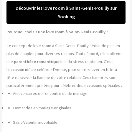
Découvrir les love room à Saint-Genis-Pouilly sur
Booking
Pourquoi choisir une love room à Saint-Genis-Pouilly ?
Le concept de love room à Saint-Genis-Pouilly séduit de plus en
plus de couples pour diverses raisons. Tout d’abord, elles offrent
une
parenthèse romantique
loin du stress quotidien. C’est
l’occasion idéale célébrer l’Amour, pour se retrouver en tête-à-
tête et raviver la flamme de votre relation. Ces chambres sont
particulièrement prisées pour célébrer des occasions spéciales :
Anniversaires de rencontre ou de mariage
Demandes en mariage originales
Saint-Valentin inoubliable