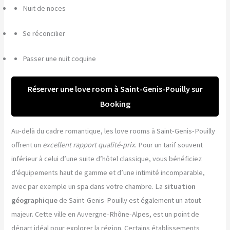
Nuit de noces
Se réconcilier
Passer une nuit coquine
Réserver une love room à Saint-Genis-Pouilly sur
Booking
Au-delà du cadre romantique, les love rooms à Saint-Genis-Pouilly
offrent un
excellent rapport qualité-prix
. Pour un tarif souvent
inférieur à celui d’une suite d’hôtel classique, vous bénéficiez
d’équipements haut de gamme et d’une intimité incomparable,
avec par exemple un spa dans votre chambre. La
situation
géographique
de Saint-Genis-Pouilly est également un atout
majeur. Cette ville en Auvergne-Rhône-Alpes, est un point de
départ idéal pour explorer la région. Certains établissements