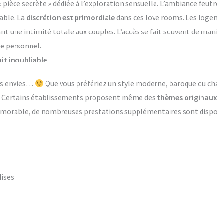
èce secrète » dédiée à l’exploration sensuelle. L’ambiance feutr
able. La
discrétion est primordiale
dans ces love rooms. Les log
ant une intimité totale aux couples. L’accès se fait souvent de ma
le personnel.
it inoubliable
les envies…
Que vous préfériez un style moderne, baroque ou ch
s. Certains établissements proposent même des
thèmes originaux
émorable, de nombreuses prestations supplémentaires sont dispon
dises