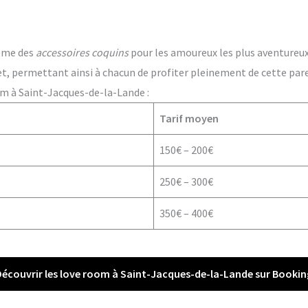
ême des
accessoires coquins
pour les amoureux les plus aventureux. 
t, permettant ainsi à chacun de profiter pleinement de cette par
om à Saint-Jacques-de-la-Lande :
Tarif moyen
150€ – 200€
250€ – 300€
350€ – 400€
Découvrir les love room à Saint-Jacques-de-la-Lande sur Bookin