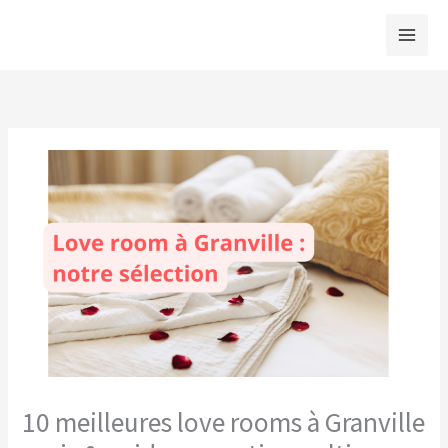
Aller
au
contenu
10 meilleures love rooms à Granville