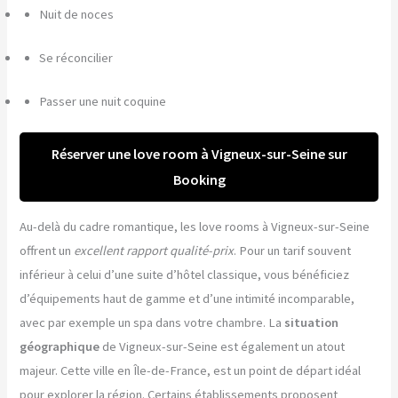
Nuit de noces
Se réconcilier
Passer une nuit coquine
Réserver une love room à Vigneux-sur-Seine sur
Booking
Au-delà du cadre romantique, les love rooms à Vigneux-sur-Seine
offrent un
excellent rapport qualité-prix
. Pour un tarif souvent
inférieur à celui d’une suite d’hôtel classique, vous bénéficiez
d’équipements haut de gamme et d’une intimité incomparable,
avec par exemple un spa dans votre chambre. La
situation
géographique
de Vigneux-sur-Seine est également un atout
majeur. Cette ville en Île-de-France, est un point de départ idéal
pour explorer la région. Certains établissements proposent