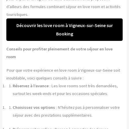
d’ailleurs des formules combinant séjour en love room et activités
touristiques.
Découvrir les love room à Vigneux-sur-Seine sur
Booking
Conseils pour profiter pleinement de votre séjour en love
room
Pour que votre expérience en love room à Vigneux-sur-Seine soit
inoubliable, voici quelques conseils à suivre :
Réservez à l’avance
: Les love rooms sont très demandées,
surtout les week-ends et pour les occasions spéciales.
Choisissez vos options
: N’hésitez pas à personnaliser votre
séjour avec des prestations supplémentaires.