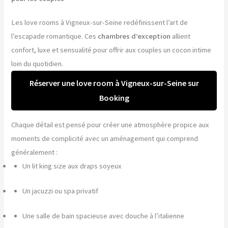
Les love rooms à Vigneux-sur-Seine redéfinissent l’art de
l’escapade romantique. Ces
chambres d’exception
allient
confort, luxe et sensualité pour offrir aux couples un cocon intime
loin du quotidien.
Réserver une love room à Vigneux-sur-Seine sur
Booking
Chaque détail est pensé pour créer une atmosphère propice aux
moments de complicité avec un aménagement qui comprend
généralement :
Un lit king size aux draps soyeux
Un jacuzzi ou spa privatif
Une salle de bain spacieuse avec douche à l’italienne