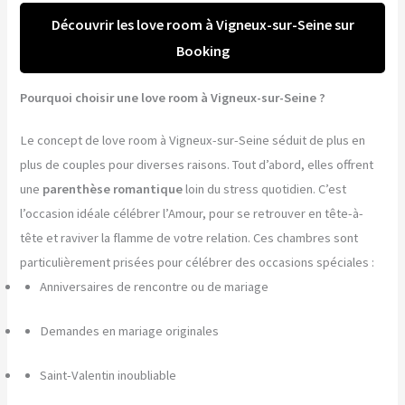
Découvrir les love room à Vigneux-sur-Seine sur
Booking
Pourquoi choisir une love room à Vigneux-sur-Seine ?
Le concept de love room à Vigneux-sur-Seine séduit de plus en
plus de couples pour diverses raisons. Tout d’abord, elles offrent
une
parenthèse romantique
loin du stress quotidien. C’est
l’occasion idéale célébrer l’Amour, pour se retrouver en tête-à-
tête et raviver la flamme de votre relation. Ces chambres sont
particulièrement prisées pour célébrer des occasions spéciales :
Anniversaires de rencontre ou de mariage
Demandes en mariage originales
Saint-Valentin inoubliable