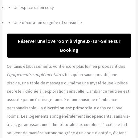
Un espace salon cosy
Une décoration soignée et sensuelle
Réserver une love room à Vigneux-sur-Seine sur
Booking
Certains établissements vont encore plus loin en proposant des
équipements supplémentaires
tels qu’un sauna privatif, une
piscine, une table de massage ou même une mystérieuse « pièce
secrète » dédiée à l’exploration sensuelle. L’ambiance feutrée est
assurée par un éclairage tamisé et une musique d’ambiance
personnalisable. La
discrétion est primordiale
dans ces love
rooms. Les logements sont généralement indépendants, sans vis-
à-vis, garantissant une intimité totale aux couples. L’accès se fait
souvent de manière autonome grâce à un code d’entrée, évitant