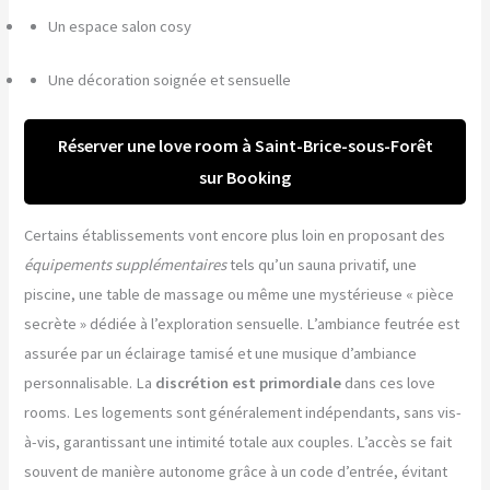
Un espace salon cosy
Une décoration soignée et sensuelle
Réserver une love room à Saint-Brice-sous-Forêt
sur Booking
Certains établissements vont encore plus loin en proposant des
équipements supplémentaires
tels qu’un sauna privatif, une
piscine, une table de massage ou même une mystérieuse « pièce
secrète » dédiée à l’exploration sensuelle. L’ambiance feutrée est
assurée par un éclairage tamisé et une musique d’ambiance
personnalisable. La
discrétion est primordiale
dans ces love
rooms. Les logements sont généralement indépendants, sans vis-
à-vis, garantissant une intimité totale aux couples. L’accès se fait
souvent de manière autonome grâce à un code d’entrée, évitant