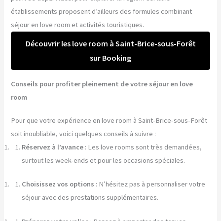
établissements proposent d’ailleurs des formules combinant
séjour en love room et activités touristiques.
Découvrir les love room à Saint-Brice-sous-Forêt
sur Booking
Conseils pour profiter pleinement de votre séjour en love
room
Pour que votre expérience en love room à Saint-Brice-sous-Forêt
soit inoubliable, voici quelques conseils à suivre :
Réservez à l’avance
: Les love rooms sont très demandées,
surtout les week-ends et pour les occasions spéciales.
Choisissez vos options
: N’hésitez pas à personnaliser votre
séjour avec des prestations supplémentaires.