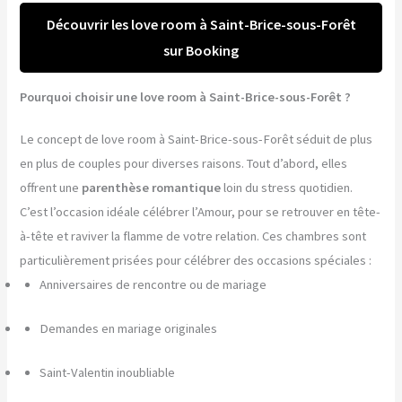
Découvrir les love room à Saint-Brice-sous-Forêt
sur Booking
Pourquoi choisir une love room à Saint-Brice-sous-Forêt ?
Le concept de love room à Saint-Brice-sous-Forêt séduit de plus
en plus de couples pour diverses raisons. Tout d’abord, elles
offrent une
parenthèse romantique
loin du stress quotidien.
C’est l’occasion idéale célébrer l’Amour, pour se retrouver en tête-
à-tête et raviver la flamme de votre relation. Ces chambres sont
particulièrement prisées pour célébrer des occasions spéciales :
Anniversaires de rencontre ou de mariage
Demandes en mariage originales
Saint-Valentin inoubliable