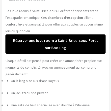
Les love rooms à Saint-Brice-sous-Forêt redéfinissent l’art de
l’escapade romantique. Ces
chambres d’exception
allient
confort, luxe et sensualité pour offrir aux couples un cocon intime
loin du quotidien.
Réserver une love room à Saint-Brice-sous-Forêt
sur Booking
Chaque détail est pensé pour créer une atmosphère propice aux
moments de complicité avec un aménagement qui comprend
généralement :
Un lit king size aux draps soyeux
Un jacuzzi ou spa privatif
Une salle de bain spacieuse avec douche à l’italienne