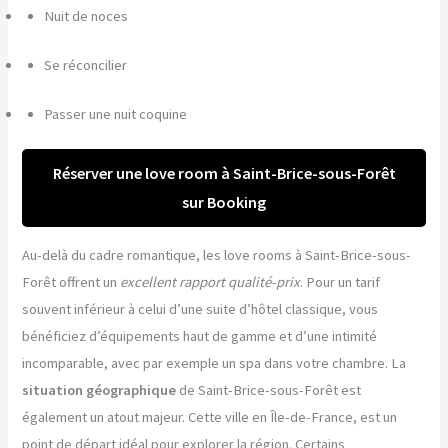
Nuit de noces
Se réconcilier
Passer une nuit coquine
Réserver une love room à Saint-Brice-sous-Forêt
sur Booking
Au-delà du cadre romantique, les love rooms à Saint-Brice-sous-
Forêt offrent un
excellent rapport qualité-prix
. Pour un tarif
souvent inférieur à celui d’une suite d’hôtel classique, vous
bénéficiez d’équipements haut de gamme et d’une intimité
incomparable, avec par exemple un spa dans votre chambre. La
situation géographique
de Saint-Brice-sous-Forêt est
également un atout majeur. Cette ville en Île-de-France, est un
point de départ idéal pour explorer la région. Certains