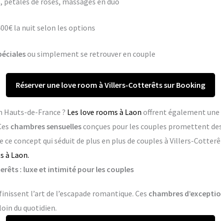
 pétales de roses, massages en duo
400€ la nuit selon les options
péciales
ou simplement se retrouver en couple
Réserver une love room à Villers-Cotterêts sur Booking
en Hauts-de-France ?
Les love rooms à Laon
offrent également une 
Ces
chambres sensuelles
conçues pour les couples promettent de
 ce concept qui séduit de plus en plus de couples à Villers-Cotterê
s à Laon.
rêts : luxe et intimité pour les couples
finissent l’art de l’escapade romantique. Ces
chambres d’excepti
loin du quotidien.