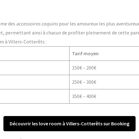
ême des
accessoires coquins
pour les amoureux les plus aventureux. 
t, permettant ainsi à chacun de profiter pleinement de cette par
m à Villers-Cotterêts :
Tarif moyen
150€ – 200€
250€ – 300€
350€ – 400€
Découvrir les love room à Villers-Cotterêts sur Booking