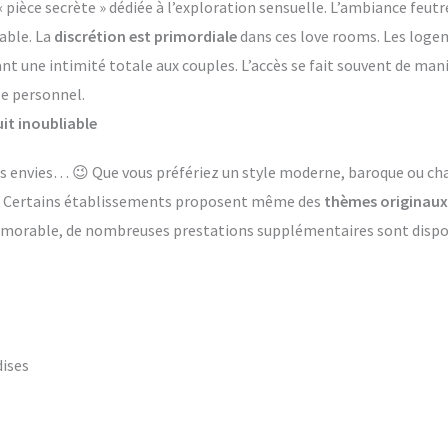
èce secrète » dédiée à l’exploration sensuelle. L’ambiance feutr
able. La
discrétion est primordiale
dans ces love rooms. Les log
ant une intimité totale aux couples. L’accès se fait souvent de ma
le personnel.
it inoubliable
 les envies… 😉 Que vous préfériez un style moderne, baroque ou 
s. Certains établissements proposent même des
thèmes originaux
émorable, de nombreuses prestations supplémentaires sont dispon
dises