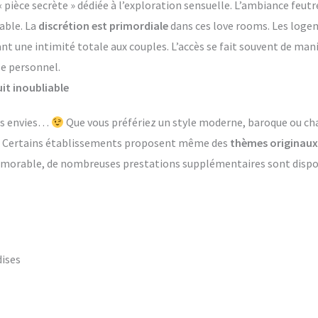
èce secrète » dédiée à l’exploration sensuelle. L’ambiance feutr
able. La
discrétion est primordiale
dans ces love rooms. Les log
ant une intimité totale aux couples. L’accès se fait souvent de ma
le personnel.
it inoubliable
les envies…
Que vous préfériez un style moderne, baroque ou ch
s. Certains établissements proposent même des
thèmes originaux
émorable, de nombreuses prestations supplémentaires sont dispon
dises