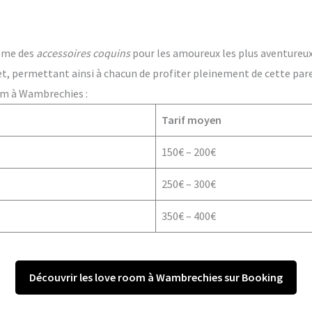
ême des
accessoires coquins
pour les amoureux les plus aventureux. 
t, permettant ainsi à chacun de profiter pleinement de cette par
om à Wambrechies :
Tarif moyen
150€ – 200€
250€ – 300€
350€ – 400€
Découvrir les love room à Wambrechies sur Booking