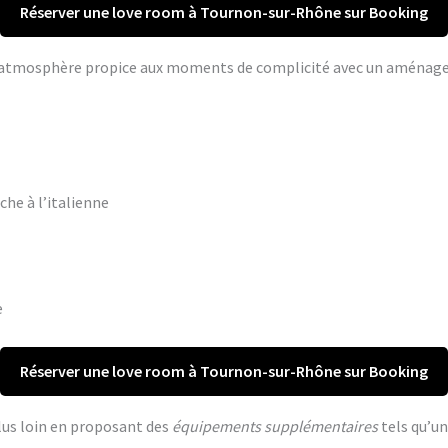
Réserver une love room à Tournon-sur-Rhône sur Booking
ne atmosphère propice aux moments de complicité avec un aména
che à l’italienne
e
Réserver une love room à Tournon-sur-Rhône sur Booking
lus loin en proposant des
équipements supplémentaires
tels qu’un