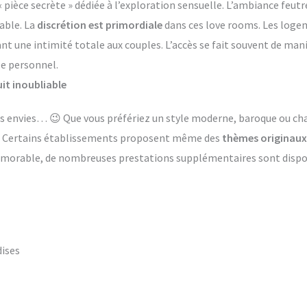
èce secrète » dédiée à l’exploration sensuelle. L’ambiance feutr
able. La
discrétion est primordiale
dans ces love rooms. Les log
ant une intimité totale aux couples. L’accès se fait souvent de ma
le personnel.
it inoubliable
 les envies… 😉 Que vous préfériez un style moderne, baroque ou 
s. Certains établissements proposent même des
thèmes originaux
émorable, de nombreuses prestations supplémentaires sont dispon
dises