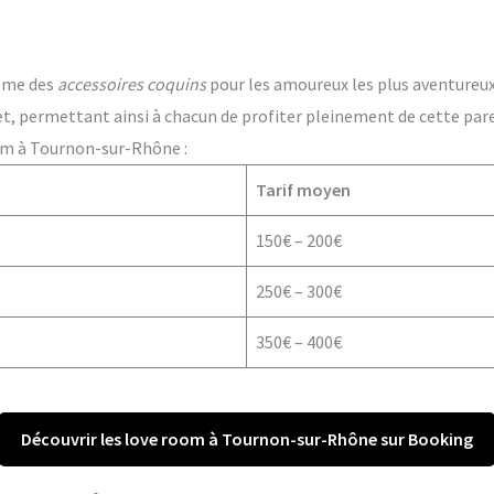
ême des
accessoires coquins
pour les amoureux les plus aventureux. 
t, permettant ainsi à chacun de profiter pleinement de cette par
om à Tournon-sur-Rhône :
Tarif moyen
150€ – 200€
250€ – 300€
350€ – 400€
Découvrir les love room à Tournon-sur-Rhône sur Booking