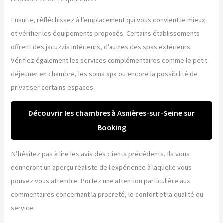
Ensuite, réfléchissez à l’emplacement qui vous convient le mieux
et vérifier les équipements proposés. Certains établissements
offrent des jacuzzis intérieurs, d’autres des spas extérieurs.
Vérifiez également les services complémentaires comme le petit-
déjeuner en chambre, les soins spa ou encore la possibilité de
privatiser certains espaces.
Découvrir les chambres à Asnières-sur-Seine sur
Booking
N’hésitez pas à lire les avis des clients précédents. Ils vous
donneront un aperçu réaliste de l’expérience à laquelle vous
pouvez vous attendre. Portez une attention particulière aux
commentaires concernant la propreté, le confort et la qualité du
service.