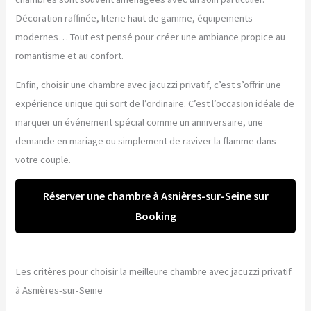
Décoration raffinée, literie haut de gamme, équipements
modernes… Tout est pensé pour créer une ambiance propice au
romantisme et au confort.
Enfin, choisir une chambre avec jacuzzi privatif, c’est s’offrir une
expérience unique qui sort de l’ordinaire. C’est l’occasion idéale de
marquer un événement spécial comme un anniversaire, une
demande en mariage ou simplement de raviver la flamme dans
votre couple.
Réserver une chambre à Asnières-sur-Seine sur
Booking
Les critères pour choisir la meilleure chambre avec jacuzzi privatif
à Asnières-sur-Seine