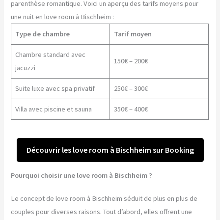
parenthèse romantique. Voici un aperçu des tarifs moyens pour
une nuit en love room à Bischheim :
Type de chambre
Tarif moyen
Chambre standard avec
150€ – 200€
jacuzzi
Suite luxe avec spa privatif
250€ – 300€
Villa avec piscine et sauna
350€ – 400€
Découvrir les love room à Bischheim sur Booking
Pourquoi choisir une love room à Bischheim ?
Le concept de love room à Bischheim séduit de plus en plus de
couples pour diverses raisons. Tout d’abord, elles offrent une