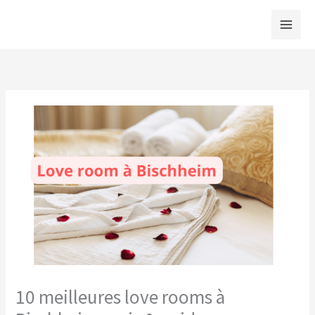
Aller
au
contenu
10 meilleures love rooms à