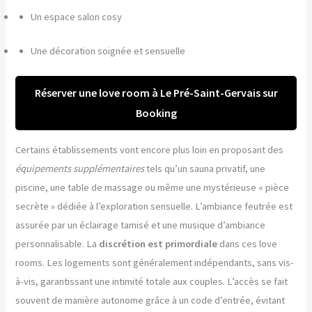
Un espace salon cosy
Une décoration soignée et sensuelle
Réserver une love room à Le Pré-Saint-Gervais sur
Booking
Certains établissements vont encore plus loin en proposant des
équipements supplémentaires
tels qu’un sauna privatif, une
piscine, une table de massage ou même une mystérieuse « pièce
secrète » dédiée à l’exploration sensuelle. L’ambiance feutrée est
assurée par un éclairage tamisé et une musique d’ambiance
personnalisable. La
discrétion est primordiale
dans ces love
rooms. Les logements sont généralement indépendants, sans vis-
à-vis, garantissant une intimité totale aux couples. L’accès se fait
souvent de manière autonome grâce à un code d’entrée, évitant