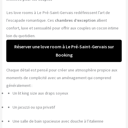
Les love rooms à Le Pré-Saint-Gervais redéfinissent l’art de
l’escapade romantique. Ces
chambres d’exception
allient
confort, luxe et sensualité pour offrir aux couples un cocon intime
loin du quotidien.
Réserver une love room à Le Pré-Saint-Gervais sur
Booking
Chaque détail est pensé pour créer une atmosphère propice aux
moments de complicité avec un aménagement qui comprend
généralement :
Un lit king size aux draps soyeux
Un jacuzzi ou spa privatif
Une salle de bain spacieuse avec douche à l’italienne