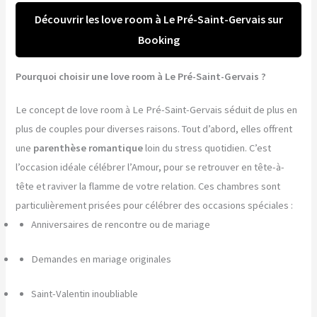
Découvrir les love room à Le Pré-Saint-Gervais sur
Booking
Pourquoi choisir une love room à Le Pré-Saint-Gervais ?
Le concept de love room à Le Pré-Saint-Gervais séduit de plus en
plus de couples pour diverses raisons. Tout d’abord, elles offrent
une
parenthèse romantique
loin du stress quotidien. C’est
l’occasion idéale célébrer l’Amour, pour se retrouver en tête-à-
tête et raviver la flamme de votre relation. Ces chambres sont
particulièrement prisées pour célébrer des occasions spéciales :
Anniversaires de rencontre ou de mariage
Demandes en mariage originales
Saint-Valentin inoubliable