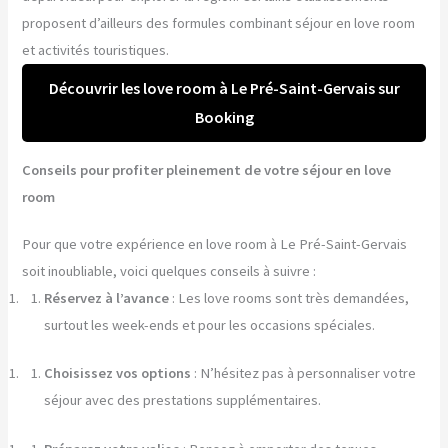
proposent d’ailleurs des formules combinant séjour en love room
et activités touristiques.
Découvrir les love room à Le Pré-Saint-Gervais sur
Booking
Conseils pour profiter pleinement de votre séjour en love
room
Pour que votre expérience en love room à Le Pré-Saint-Gervais
soit inoubliable, voici quelques conseils à suivre :
Réservez à l’avance
: Les love rooms sont très demandées,
surtout les week-ends et pour les occasions spéciales.
Choisissez vos options
: N’hésitez pas à personnaliser votre
séjour avec des prestations supplémentaires.