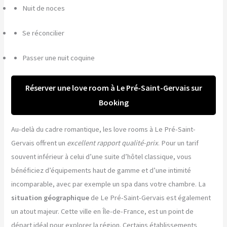
Nuit de noces
Se réconcilier
Passer une nuit coquine
Réserver une love room à Le Pré-Saint-Gervais sur
Booking
Au-delà du cadre romantique, les love rooms à Le Pré-Saint-
Gervais offrent un
excellent rapport qualité-prix
. Pour un tarif
souvent inférieur à celui d’une suite d’hôtel classique, vous
bénéficiez d’équipements haut de gamme et d’une intimité
incomparable, avec par exemple un spa dans votre chambre. La
situation géographique
de Le Pré-Saint-Gervais est également
un atout majeur. Cette ville en Île-de-France, est un point de
départ idéal pour explorer la région. Certains établissements