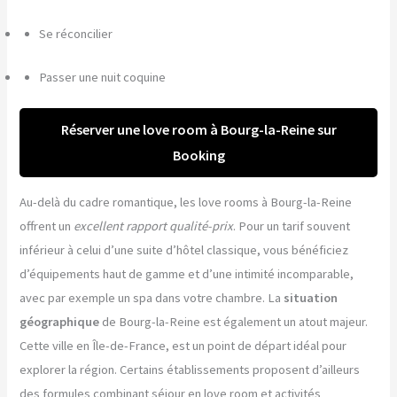
Se réconcilier
Passer une nuit coquine
Réserver une love room à Bourg-la-Reine sur
Booking
Au-delà du cadre romantique, les love rooms à Bourg-la-Reine
offrent un
excellent rapport qualité-prix
. Pour un tarif souvent
inférieur à celui d’une suite d’hôtel classique, vous bénéficiez
d’équipements haut de gamme et d’une intimité incomparable,
avec par exemple un spa dans votre chambre. La
situation
géographique
de Bourg-la-Reine est également un atout majeur.
Cette ville en Île-de-France, est un point de départ idéal pour
explorer la région. Certains établissements proposent d’ailleurs
des formules combinant séjour en love room et activités