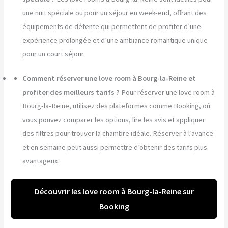
une nuit spéciale ou pour un séjour en week-end, offrant des
équipements de détente qui permettent de profiter d’une
expérience prolongée et d’une ambiance romantique unique
pour un court séjour.
Comment réserver une love room à Bourg-la-Reine et
profiter des meilleurs tarifs ?
Pour réserver une love room à
Bourg-la-Reine, utilisez des plateformes comme Booking, où
vous pouvez comparer les options, lire les avis et appliquer
des filtres pour trouver la chambre idéale. Réserver à l’avance
et en semaine peut aussi permettre d’obtenir des tarifs plus
avantageux.
Découvrir les love room à Bourg-la-Reine sur
Booking