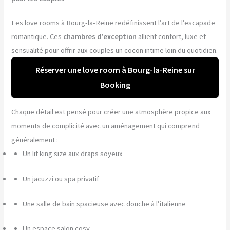
Les love rooms à Bourg-la-Reine redéfinissent l’art de l’escapade
romantique. Ces
chambres d’exception
allient confort, luxe et
sensualité pour offrir aux couples un cocon intime loin du quotidien.
Réserver une love room à Bourg-la-Reine sur
Booking
Chaque détail est pensé pour créer une atmosphère propice aux
moments de complicité avec un aménagement qui comprend
généralement :
Un lit king size aux draps soyeux
Un jacuzzi ou spa privatif
Une salle de bain spacieuse avec douche à l’italienne
Un espace salon cosy