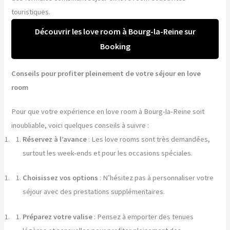
touristiques.
Découvrir les love room à Bourg-la-Reine sur
Booking
Conseils pour profiter pleinement de votre séjour en love
room
Pour que votre expérience en love room à Bourg-la-Reine soit
inoubliable, voici quelques conseils à suivre :
Réservez à l’avance
: Les love rooms sont très demandées,
surtout les week-ends et pour les occasions spéciales.
Choisissez vos options
: N’hésitez pas à personnaliser votre
séjour avec des prestations supplémentaires.
Préparez votre valise
: Pensez à emporter des tenues