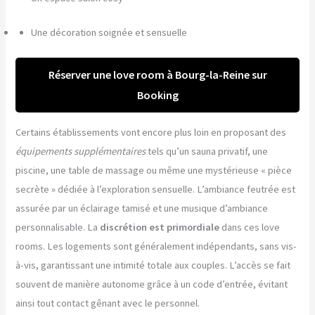
Une décoration soignée et sensuelle
Réserver une love room à Bourg-la-Reine sur
Booking
Certains établissements vont encore plus loin en proposant des
équipements supplémentaires
tels qu’un sauna privatif, une
piscine, une table de massage ou même une mystérieuse « pièce
secrète » dédiée à l’exploration sensuelle. L’ambiance feutrée est
assurée par un éclairage tamisé et une musique d’ambiance
personnalisable. La
discrétion est primordiale
dans ces love
rooms. Les logements sont généralement indépendants, sans vis-
à-vis, garantissant une intimité totale aux couples. L’accès se fait
souvent de manière autonome grâce à un code d’entrée, évitant
ainsi tout contact gênant avec le personnel.