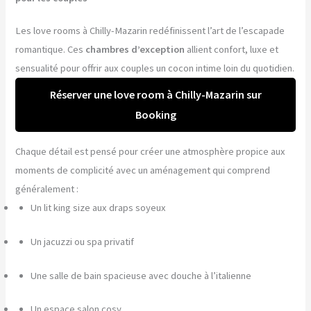
Les love rooms à Chilly-Mazarin redéfinissent l’art de l’escapade
romantique. Ces
chambres d’exception
allient confort, luxe et
sensualité pour offrir aux couples un cocon intime loin du quotidien.
Réserver une love room à Chilly-Mazarin sur
Booking
Chaque détail est pensé pour créer une atmosphère propice aux
moments de complicité avec un aménagement qui comprend
généralement :
Un lit king size aux draps soyeux
Un jacuzzi ou spa privatif
Une salle de bain spacieuse avec douche à l’italienne
Un espace salon cosy