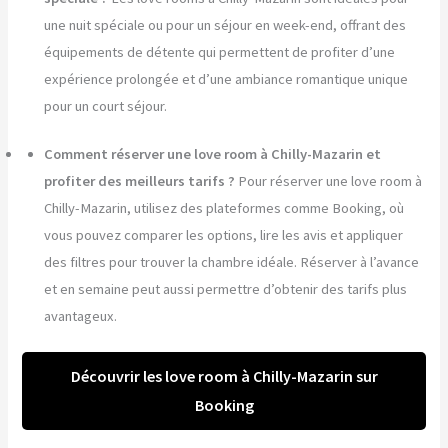
une nuit spéciale ou pour un séjour en week-end, offrant des
équipements de détente qui permettent de profiter d’une
expérience prolongée et d’une ambiance romantique unique
pour un court séjour.
Comment réserver une love room à Chilly-Mazarin et
profiter des meilleurs tarifs ?
Pour réserver une love room à
Chilly-Mazarin, utilisez des plateformes comme Booking, où
vous pouvez comparer les options, lire les avis et appliquer
des filtres pour trouver la chambre idéale. Réserver à l’avance
et en semaine peut aussi permettre d’obtenir des tarifs plus
avantageux.
Découvrir les love room à Chilly-Mazarin sur
Booking