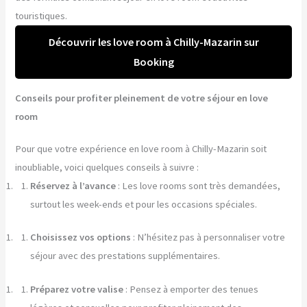
touristiques.
Découvrir les love room à Chilly-Mazarin sur
Booking
Conseils pour profiter pleinement de votre séjour en love
room
Pour que votre expérience en love room à Chilly-Mazarin soit
inoubliable, voici quelques conseils à suivre :
Réservez à l’avance
: Les love rooms sont très demandées,
surtout les week-ends et pour les occasions spéciales.
Choisissez vos options
: N’hésitez pas à personnaliser votre
séjour avec des prestations supplémentaires.
Préparez votre valise
: Pensez à emporter des tenues