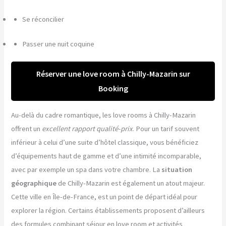
Se réconcilier
Passer une nuit coquine
Réserver une love room à Chilly-Mazarin sur
Booking
Au-delà du cadre romantique, les love rooms à Chilly-Mazarin
offrent un
excellent rapport qualité-prix
. Pour un tarif souvent
inférieur à celui d’une suite d’hôtel classique, vous bénéficiez
d’équipements haut de gamme et d’une intimité incomparable,
avec par exemple un spa dans votre chambre. La
situation
géographique
de Chilly-Mazarin est également un atout majeur.
Cette ville en Île-de-France, est un point de départ idéal pour
explorer la région. Certains établissements proposent d’ailleurs
des formules combinant séjour en love room et activités