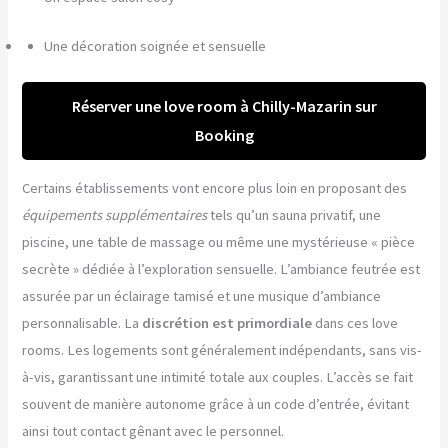
Une décoration soignée et sensuelle
Réserver une love room à Chilly-Mazarin sur
Booking
Certains établissements vont encore plus loin en proposant des
équipements supplémentaires
tels qu’un sauna privatif, une
piscine, une table de massage ou même une mystérieuse « pièce
secrète » dédiée à l’exploration sensuelle. L’ambiance feutrée est
assurée par un éclairage tamisé et une musique d’ambiance
personnalisable. La
discrétion est primordiale
dans ces love
rooms. Les logements sont généralement indépendants, sans vis-
à-vis, garantissant une intimité totale aux couples. L’accès se fait
souvent de manière autonome grâce à un code d’entrée, évitant
ainsi tout contact gênant avec le personnel.