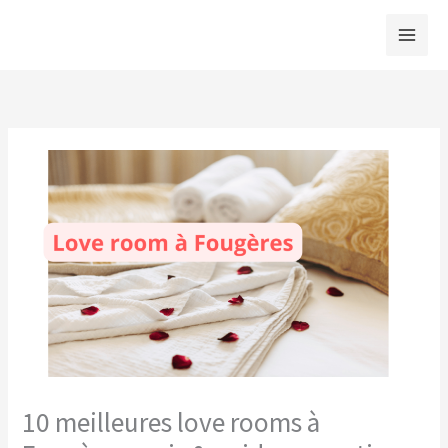
Aller
au
contenu
10 meilleures love rooms à