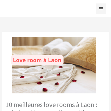
Aller
au
contenu
10 meilleures love rooms à Laon :