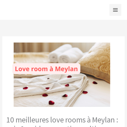
Aller
au
contenu
10 meilleures love rooms à Meylan :